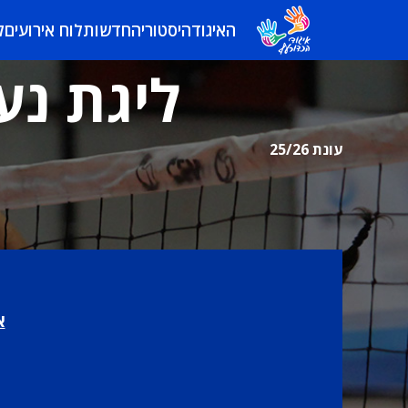
האיגוד
היסטוריה
חדשות
לוח אירועים
ל
ליגת נער
עונת 25/26
א