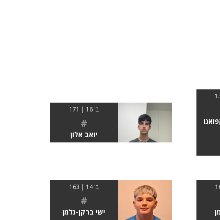
בן 16 | 171
פואנו
#
יואב אלון
בן 14 | 163
#
ן
ישי ברקן-גלמן