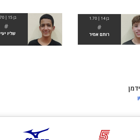
בן 15 | 1.70
בן 14 | 1.70
#
#
שליו יעי
רותם אמיר
ידמן
ן