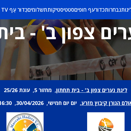
יגות
נבחרות
כדורעף חופים
סטטיסטיקות
תשלומים
כַּדוּר עָף TV
ים צפון ב' - בי
ליגת נערים צפון ב' - בית תחתון
, מחזור 5, עונת 25/26
ולם הגורן קיבוץ מזרע
, יום יום חמישי, 30/04/2026, 16:30