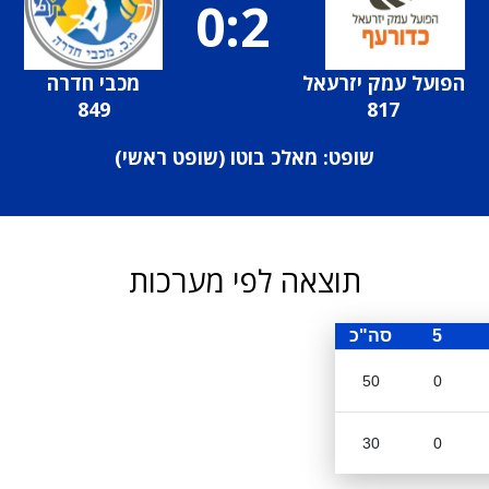
0:2
הפועל עמק יזרעאל
מכבי חדרה
849
817
שופט: מאלכ בוטו (
שופט ראשי
)
תוצאה לפי מערכות
5
סה"כ
50
0
30
0