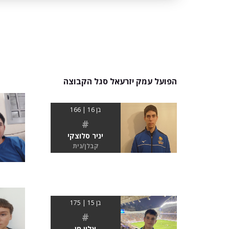
הפועל עמק יזרעאל סגל הקבוצה
בן 16 | 166
#
יניר סלוצקי
קבלן/נית
בן 15 | 175
#
אלון חן