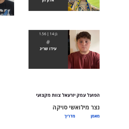
בן 14 | 1.56
#
עידו שריג
הפועל עמק יזרעאל צוות מקצועי
נצר מילוא
שי סויקה
מאמן
מדריך