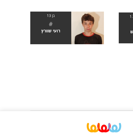
בן 13
#
רועי שוורץ
ש