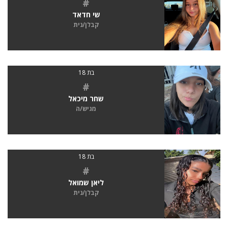
#
שי חדאד
קבלן/נית
בת 18
#
שחר מיכאל
מגיש/ה
בת 18
#
ליאן שמואל
קבלן/נית