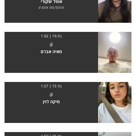
אופל שקורי
חוסם/מת אמצע
בת 16 | 1.62
#
מאיה אברם
בת 15 | 1.57
#
מיקה לוין