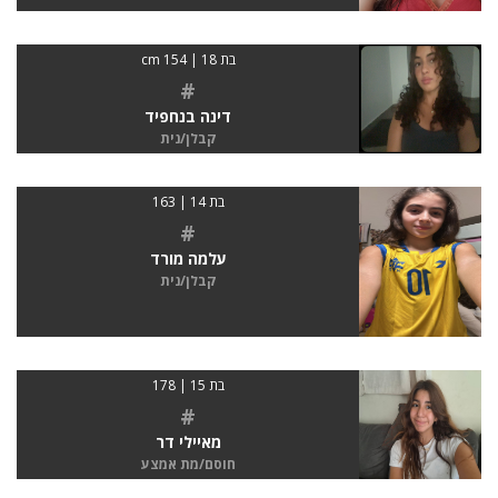
בת 18 | 154 cm
#
דינה בנחפיד
קבלן/נית
בת 14 | 163
#
עלמה מורד
קבלן/נית
בת 15 | 178
#
מאיילי דר
חוסם/מת אמצע