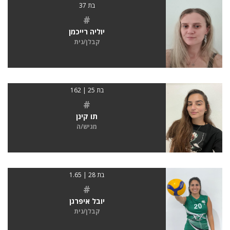
בת 37
#
יוליה רייכמן
קבלן/נית
בת 25 | 162
#
תו קינן
מגיש/ה
בת 28 | 1.65
#
יובל איפרגן
קבלן/נית