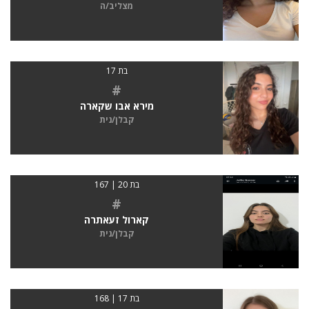
מצליב/ה
בת 17
#
מירא אבו שקארה
קבלן/נית
בת 20 | 167
#
קארול זעאתרה
קבלן/נית
בת 17 | 168