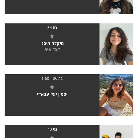
בת 34
#
מיקלה מיסנו
קבלן/נית
בת 30 | 1.60
#
יסמין יעל עבאדי
בת 40
#