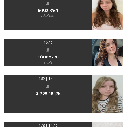
#
מאיא כנעאן
מצליב/ה
בת 16
#
נויה אטנילוב
ליברו
בת 14 | 162
#
אלן פרוסטקוב
בת 14 | 178