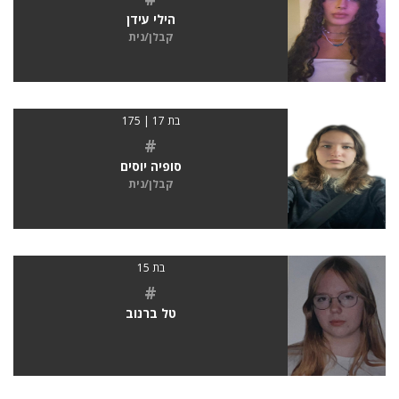
הילי עידן
קבלן/נית
בת 17 | 175
#
סופיה יוסים
קבלן/נית
בת 15
#
טל ברנוב