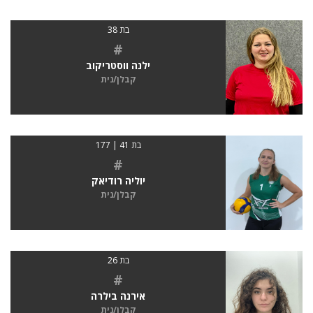
בת 38
#
ילנה ווסטריקוב
קבלן/נית
בת 41 | 177
#
יוליה רודיאק
קבלן/נית
בת 26
#
אירנה בילרה
קבלן/נית