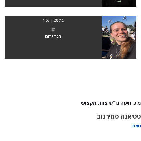
בת 28 | 163
#
הגר ירום
מ.כ. חיפה נו"ש צוות מקצועי
טטיאנה סמירנוב
מאמן