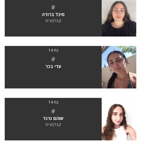
#
מיכל ברודה
קבלן/נית
בת 14
#
עדי בכר
בת 14
#
שוהם גרנד
קבלן/נית