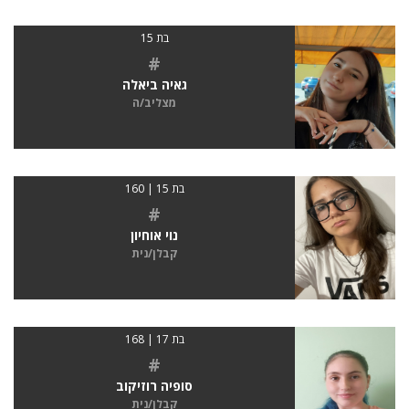
בת 15
#
גאיה ביאלה
מצליב/ה
בת 15 | 160
#
נוי אוחיון
קבלן/נית
בת 17 | 168
#
סופיה רוזיקוב
קבלן/נית