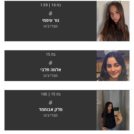
בת 16 | 1.59
#
נור עיסמי
מצליב/ה
בת 15
#
אלמה חלבי
מצליב/ה
בת 15 | 165
#
מלק אבוחמד
מצליב/ה