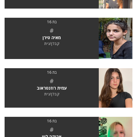
בת 16
#
מאיה טירן
קבלן/נית
בת 16
#
עמית רוזנטראוב
קבלן/נית
בת 16
#
אריקה לוין