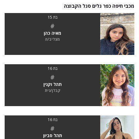
מכבי חיפה כפר גלים סגל הקבוצה
בת 15
#
מאיה כהן
מצליב/ה
בת 16
#
תהל וקנין
קבלן/נית
בת 16
#
תהל סביון