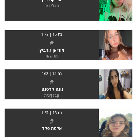
מצליב/ה
בת 15 | 1,73
#
אוריאן גורביץ
מגיש/ה
בת 15 | 162
#
נוגה קרסנטי
קבלן/נית
בת 13 | 1.67
#
אלמה פלד