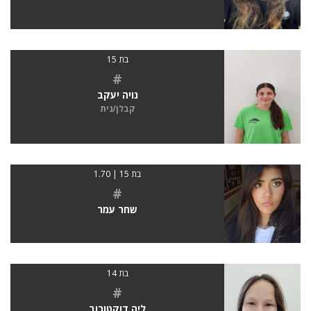
בת 15
#
נויה יעקב
קבלן/נית
בת 15 | 1.70
#
שחר עמר
בת 14
#
ליה דוקטורוב