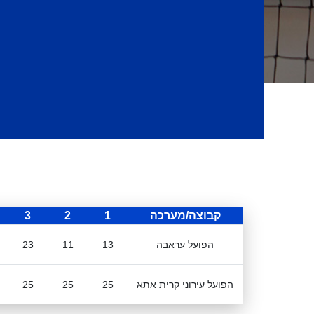
קבוצה/מערכה
1
2
3
הפועל עראבה
13
11
23
הפועל עירוני קרית אתא
25
25
25