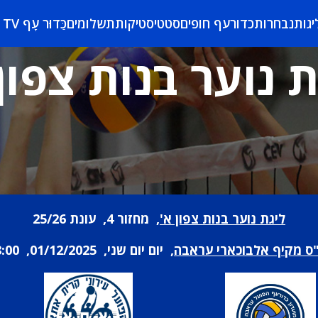
יגות
נבחרות
כדורעף חופים
סטטיסטיקות
תשלומים
כַּדוּר עָף TV
 נוער בנות צפון
ליגת נוער בנות צפון א'
, מחזור 4, עונת 25/26
"ס מקיף אלבוכארי עראבה
, יום יום שני, 01/12/2025, 18:00