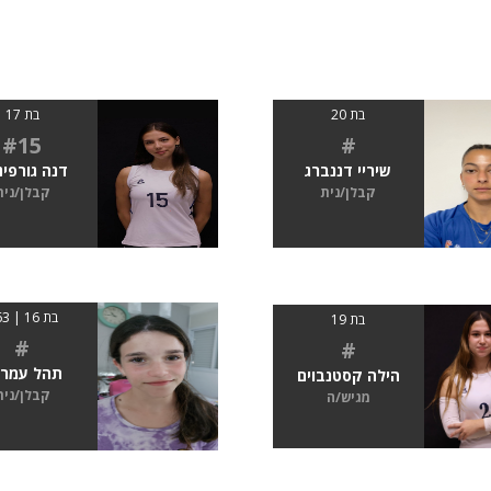
בת 20
בת 17
#15
#
שיריי דננברג
דנה גורפי
קבלן/נית
קבלן/נית
בת 16 | 163
בת 19
#
#
תהל עמרו
הילה קסטנבוים
קבלן/נית
מגיש/ה