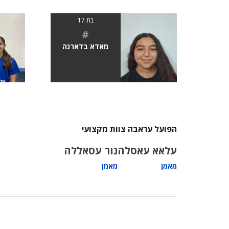
בת 17
#
מאדא בדארנה
הפועל עראבה צוות מקצועי
עלאא עאסלה
נור עסאללה
מאמן
מאמן