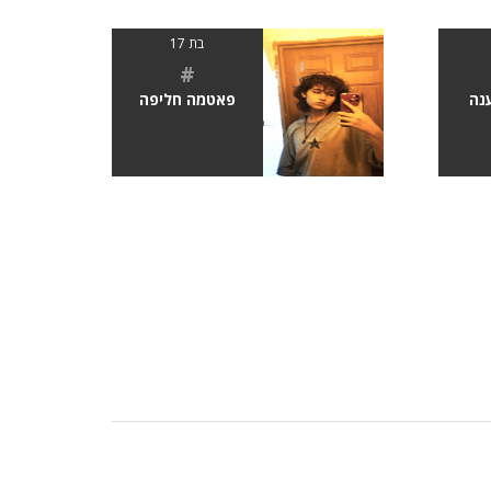
בת 17
#
נה
פאטמה חליפה