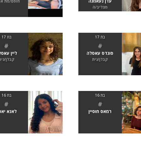
עדן נעאמנה
חוסם/מת א
מצליב/ה
בת 17
בת 17
#
#
סונדס עאסלה
ליין עאס
קבלן/נית
קבלן/נית
בת 16
בת 16
#
#
רמאס חוסיין
לאנא יאסי