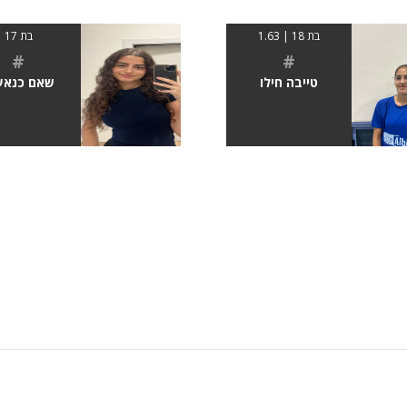
בת 18 | 1.63
בת 17
#
#
טייבה חילו
שאם כנאע