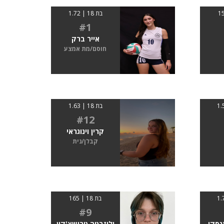
בת 18 | 1.72
#1
אייר ברק
חוסם/מת אמצע
בת 18 | 1.63
#12
קרין וינוגראי
קבלן/נית
בת 18 | 165
#9
נסקי
יליזבטה טרושצ'קין