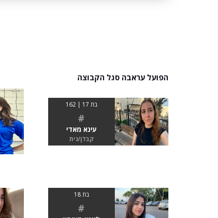
הפועל עראבה סגל הקבוצה
בת 17 | 162
#
עינא מאדי
קבלן/נית
בת 18
#