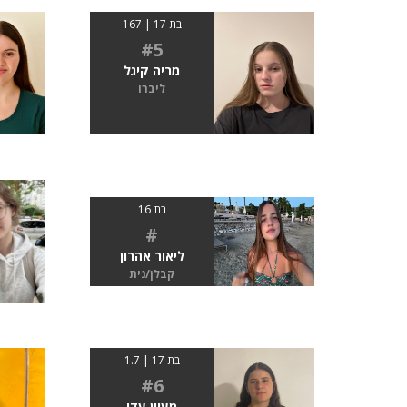
בת 17 | 167
#5
מריה קיגל
ליברו
בת 16
#
ליאור אהרון
קבלן/נית
בת 17 | 1.7
#6
מעיין עדי