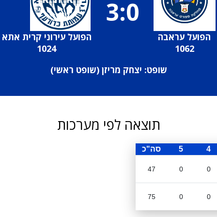
3:0
הפועל עראבה
הפועל עירוני קרית אתא
1024
1062
שופט: יצחק מריזן (
שופט ראשי
)
תוצאה לפי מערכות
4
5
סה"כ
47
0
0
75
0
0