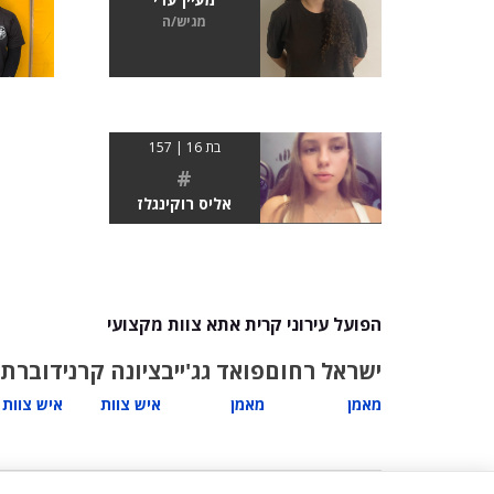
מגיש/ה
בת 16 | 157
#
אליס רוקינגלז
הפועל עירוני קרית אתא צוות מקצועי
ישראל רחום
פואד גג'ייב
ציונה קרני
דוברת 
מאמן
מאמן
איש צוות
איש צוות