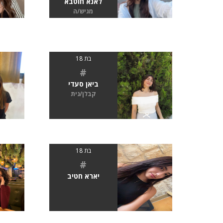
לאנא חוטבא
מגיש/ה
בת 18
#
ביאן סעדי
קבלן/נית
בת 18
#
יארא חטיב