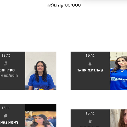
סטטיסטיקה מלאה
בת 19
בת 18
#
#
קאתרינא עוואד
סירין יאסי
חוסם/מת א
בת 18
בת 18
#
#
ראמא נעאמ