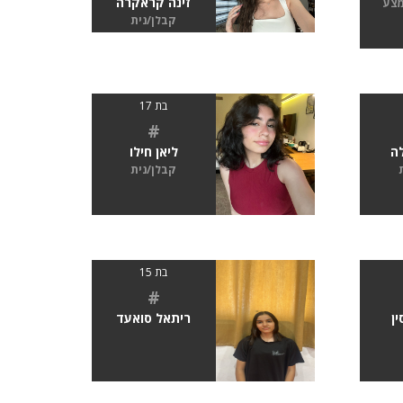
זינה קראקרה
מצע
קבלן/נית
בת 17
#
לה
ליאן חילו
קבלן/נית
בת 15
#
ן
ריתאל סואעד