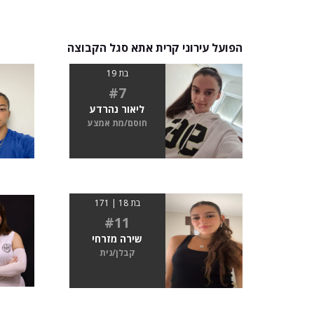
הפועל עירוני קרית אתא סגל הקבוצה
בת 19
#7
ליאור נהרדע
חוסם/מת אמצע
בת 18 | 171
#11
שירה מזרחי
קבלן/נית