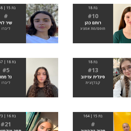
בת 18
בת 15 | 158
#
#10
רותם כהן
שיר לוי
חוסם/מת אמצע
ליברו
בת 18
בת 18 | 1.57
#5
#13
סיגלית עזיזוב
גל ממו
קבלן/נית
ליברו
בת 15 | 164
בת 16 | 1.73
#21
#
מריה גורבונוב
תמר אוקמיא