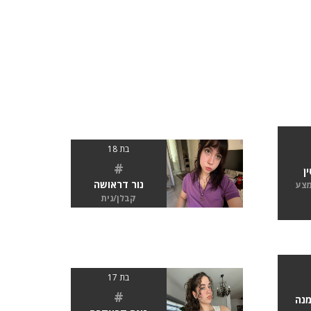
בת 18
#
ן
נור דראושה
מצע
קבלן/נית
בת 17
#
נה