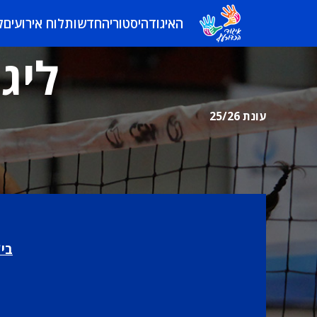
האיגוד
היסטוריה
חדשות
לוח אירועים
ל
ליגת
עונת 25/26
בי