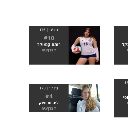
בת 18 | 175
#10
נקל
רותם קנצוקר
קבלן/נית
בת 17 | 170
#4
סי
ליה טרסיוק
קבלן/נית