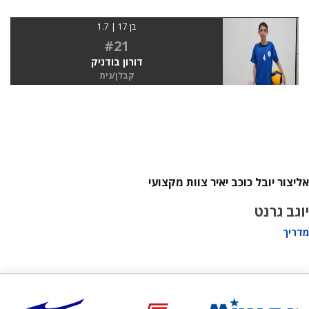
בן 17 | 1.7
#21
דורון בודניק
קבלן/נית
אליצור יובל כוכב יאיר צוות מקצועי
יוגב גרנט
מדריך