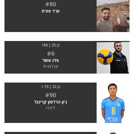
#80
ערד פורת
בן 25 | 180
#6
פלג אשל
קבלן/נית
בן 22 | 1.76
#90
ג'ון הרלסון קרינגל
ליברו