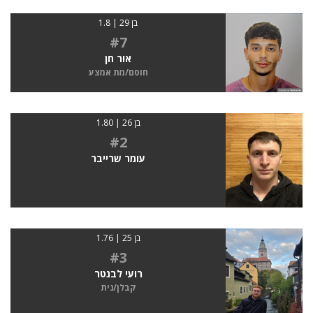
בן 29 | 1.8
#7
אור חן
חוסם/מת אמצע
בן 26 | 1.80
#2
עומר שרייבר
בן 25 | 1.76
#3
רועי לבנטר
קבלן/נית