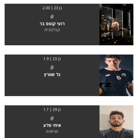
בן 23 | 2.00
#
רועי קוטס בר
קבלן/נית
בן 23 | 1.9
#
גל שוורץ
בן 29 | 1.7
#
איתי סלע
מגיש/ה