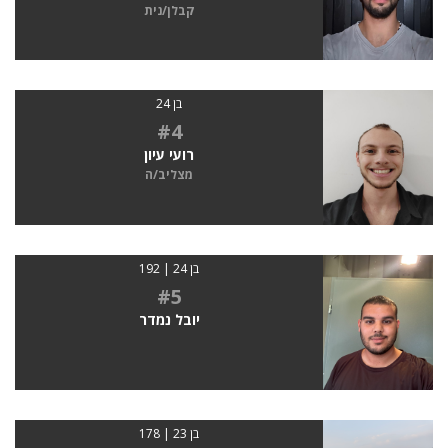
קבלן/נית
בן 24
#4
רועי עיון
מצליב/ה
בן 24 | 192
#5
יובל נמדר
בן 23 | 178