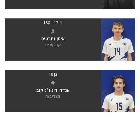
בן 17 | 180
#
איטן ז'ובטיס
קבלן/נית
בן 18
#
אנדרי רוגוז׳ניקוב
מצליב/ה