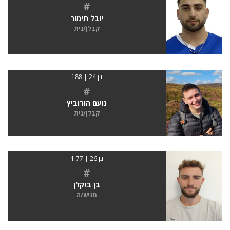
#
יובל תימור
קבלן/נית
בן 24 | 188
#
נועם הורוביץ
קבלן/נית
בן 26 | 1.77
#
בן בוקלן
מגיש/ה