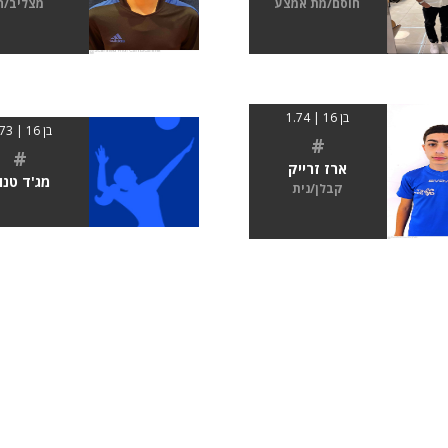
חוסם/מת אמצע
מצליב/ה
בן 16 | 1.74
בן 16 | 1.73
#
#
ארז זרייק
מג'ד טנו
קבלן/נית