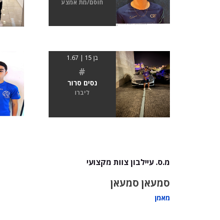
חוסם/מת אמצע
בן 15 | 1.67
#
נסים סרור
ליברו
מ.ס. עיילבון צוות מקצועי
סמעאן סמעאן
מאמן