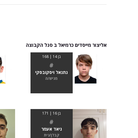
אליצור מייסדים כרמיאל ב סגל הקבוצה
בן 14 | 168
#
נתנאל ויסקובסקי
מגיש/ה
בן 16 | 171
#
גיאד אעמר
קבלן/נית