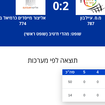
0:2
מ.ס. עיילבון
אליצור מייסדים כרמיאל ב
774
787
שופט: מהדי ח'טיב (
שופט ראשי
)
תוצאה לפי מערכות
4
5
סה"כ
50
0
0
14
0
0