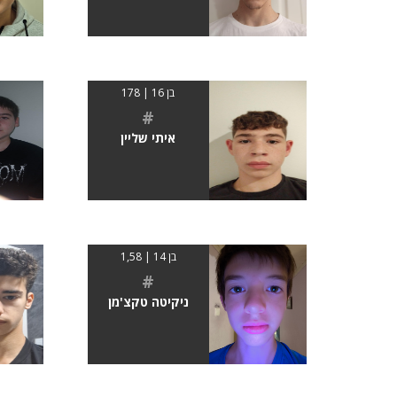
בן 16 | 178
#
איתי שליין
בן 14 | 1,58
#
ניקיטה טקצ'מן