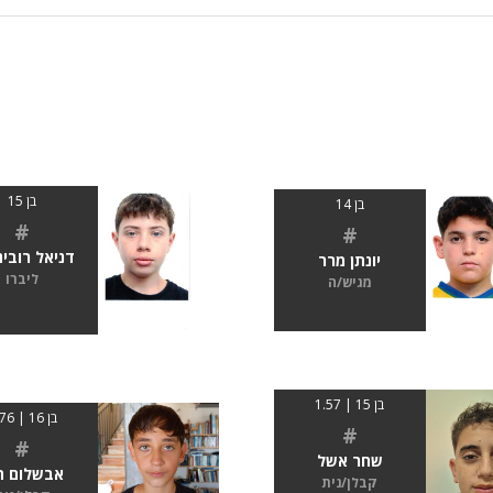
בן 15
בן 14
#
#
דניאל רובינ
יונתן מרר
ליברו
מגיש/ה
בן 15 | 1.57
בן 16 | 1.76
#
#
שחר אשל
אבשלום חי
קבלן/נית