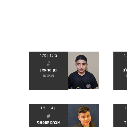
בן 15 | 170
#
לם
גון סמעאן
מגיש/ה
בן 14 | 1.5
#
ר
אכרם שופאני