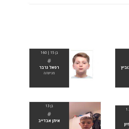
בן 15 | 160
#
רפאל גרבר
וביץ
מגיש/ה
בן 13
#
איתן אבדייב
ון