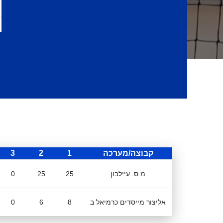
קבוצה/מערכה
1
2
3
מ.ס. עיילבון
25
25
0
אליצור מייסדים כרמיאל ב
8
6
0