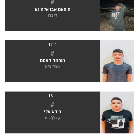
#
חוסאם אבו אלהיגא
ליברו
בן 17
#
מוחמד קאסם
מצליב/ה
בן 18
#
רידא עלי
קבלן/נית