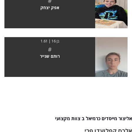
#
אפק יצחק
בן 16 | 1.61
#
רותם שנייר
אליצור מייסדים כרמיאל ב צוות מקצועי
אלכס קפלן
עדן פרי