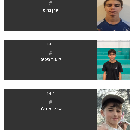
#
ערן גרוס
בן 14
#
ליאור ניסים
בן 14
#
אביב אודלר