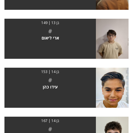
בן 13 | 149
#
ארי ליאום
בן 14 | 153
#
עידו כהן
בן 14 | 167
#