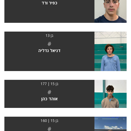
כפיר ורד
בן 13
#
דניאל גדליה
בן 15 | 177
#
אוהד כהן
בן 15 | 160
#