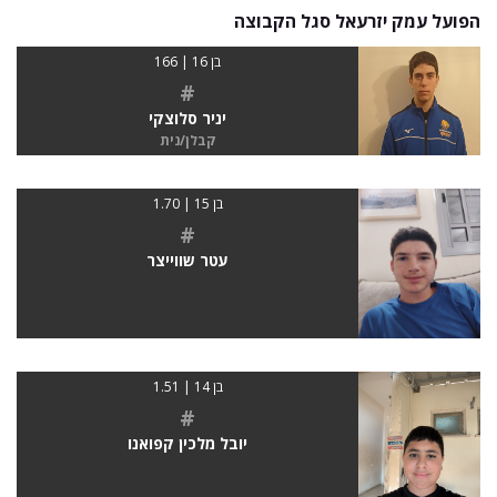
הפועל עמק יזרעאל סגל הקבוצה
בן 16 | 166
#
יניר סלוצקי
קבלן/נית
בן 15 | 1.70
#
עטר שווייצר
בן 14 | 1.51
#
יובל מלכין קפואנו