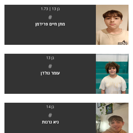
בן 13 | 1.73
#
מתן חיים פרידמן
בן 13
#
עומר גולדן
בן 14
#
גיא גרנות