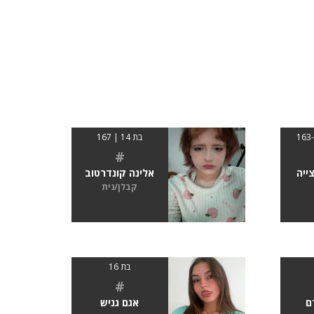
בת 14 | 167
#
ייה
אלינה קונדרטוב
קבלן/נית
בת 16
#
ם
אגם גניש