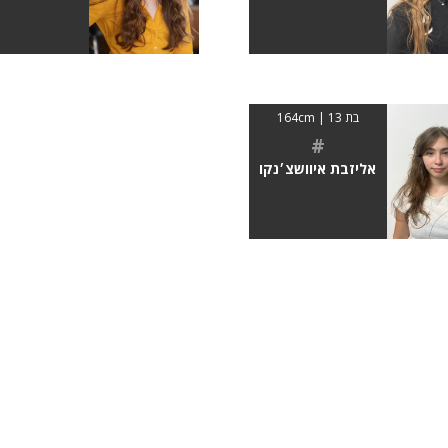
בת 13 | 164cm
#
אליזבת איוושצ׳נקו