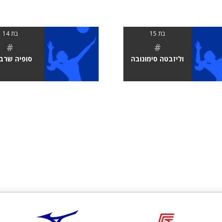
בת 15
בת 14
#
#
וליזבטה סימונובה
סופיה שרב