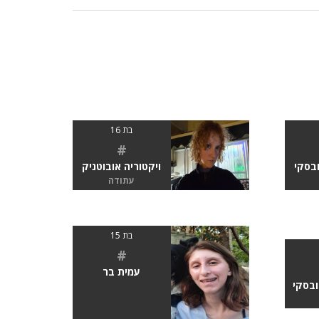
בת 16
#
ובסקי
ויקטוריה אובוטניק
עתודה
בת 15
#
עמית בר
ובסקי