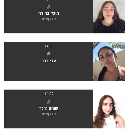
#
מיכל ברודה
קבלן/נית
בת 14
#
עדי בכר
בת 14
#
שוהם גרנד
קבלן/נית