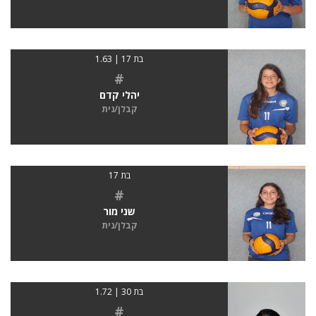
בת 17 | 1.63
#
יהלי קדם
קבלן/נית
בת 17
#
שני מור
קבלן/נית
בת 30 | 1.72
#