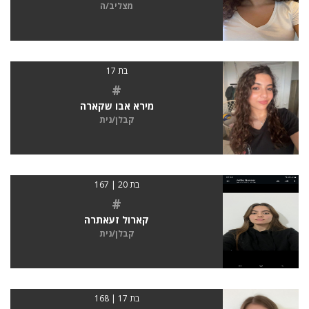
מצליב/ה
בת 17
#
מירא אבו שקארה
קבלן/נית
בת 20 | 167
#
קארול זעאתרה
קבלן/נית
בת 17 | 168