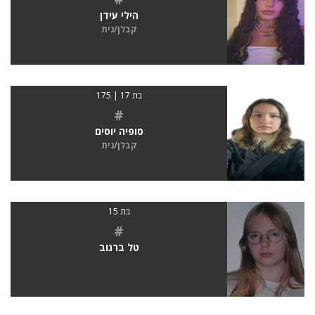
הילי עידן
קבלן/נית
בת 17 | 175
#
סופיה יוסים
קבלן/נית
בת 15
#
טל ברנוב