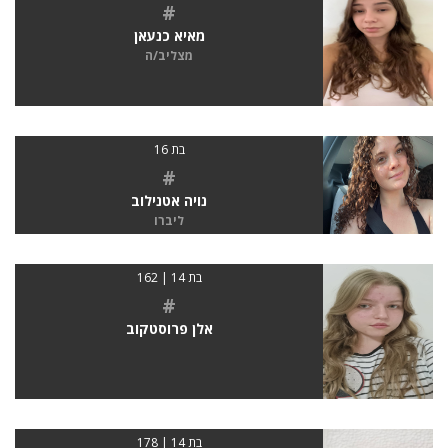
#
מאיא כנעאן
מצליב/ה
בת 16
#
נויה אטנילוב
ליברו
בת 14 | 162
#
אלן פרוסטקוב
בת 14 | 178