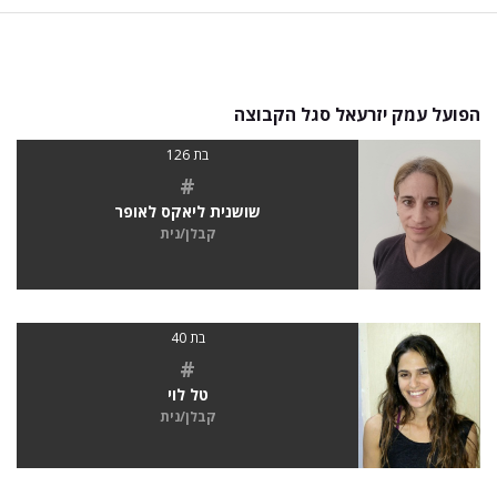
הפועל עמק יזרעאל סגל הקבוצה
בת 126
#
שושנית ליאקס לאופר
קבלן/נית
בת 40
#
טל לוי
קבלן/נית