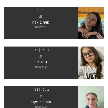
בת 15
#
גאיה ביאלה
מצליב/ה
בת 15 | 160
#
נוי אוחיון
קבלן/נית
בת 17 | 168
#
סופיה רוזיקוב
קבלן/נית