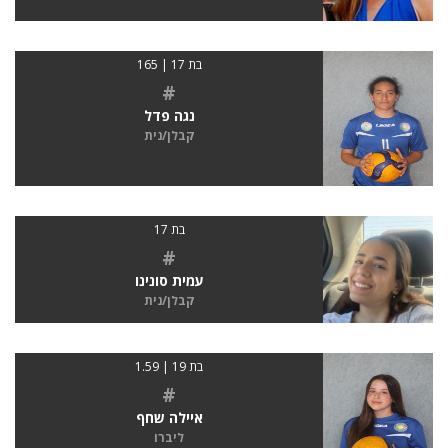
בת 17 | 165
#
נגה פדל
קבלן/נית
בת 17
#
עמית סונינו
קבלן/נית
בת 19 | 1.59
#
איילה שחף
ליברו