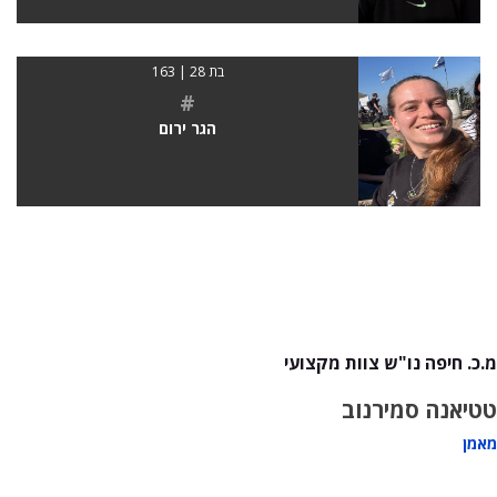
בת 28 | 163
#
הגר ירום
מ.כ. חיפה נו"ש צוות מקצועי
טטיאנה סמירנוב
מאמן