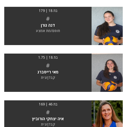
בת 18 | 179
#
דנה גורן
חוסם/מת אמצע
בת 18 | 1.75
#
מאי רייסברג
קבלן/נית
בת 46 | 169
#
איה יצחקי הורוביץ
קבלן/נית