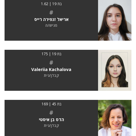
בת 19 | 1.62
#
אריאל זנפירה רייס
מגיש/ה
בת 19 | 175
#
Valeriia Kachalova
קבלן/נית
בת 45 | 169
#
הדס בן איסטי
קבלן/נית