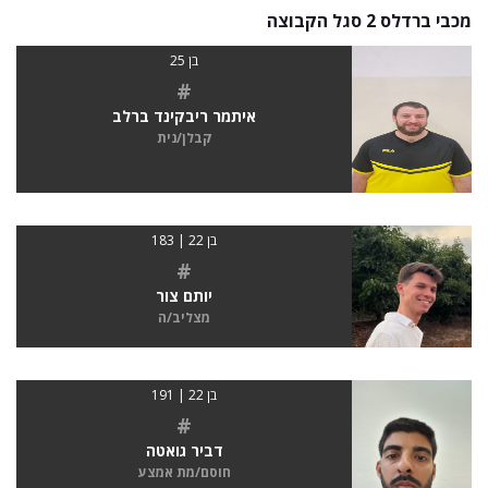
מכבי ברדלס 2 סגל הקבוצה
בן 25
#
איתמר ריבקינד ברלב
קבלן/נית
בן 22 | 183
#
יותם צור
מצליב/ה
בן 22 | 191
#
דביר גואטה
חוסם/מת אמצע