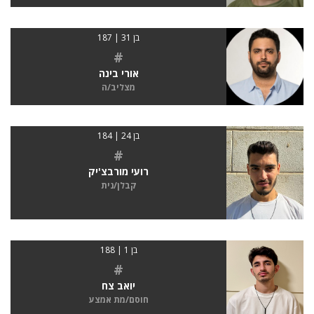
בן 31 | 187
#
אורי בינה
מצליב/ה
בן 24 | 184
#
רועי מורבצ'יק
קבלן/נית
בן 1 | 188
#
יואב צח
חוסם/מת אמצע