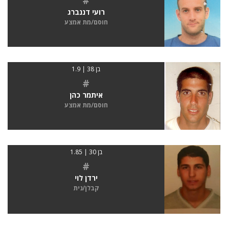
#
רועי דננברג
חוסם/מת אמצע
בן 38 | 1.9
#
איתמר כהן
חוסם/מת אמצע
בן 30 | 1.85
#
ירדן לוי
קבלן/נית