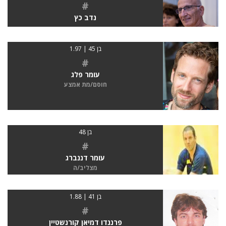
#
נדב כץ
בן 45 | 1.97
#
עומר פלג
חוסם/מת אמצע
בן 48
#
עומר דננברג
מצליב/ה
בן 41 | 1.88
#
פרננדו דמיאן קורנשטיין