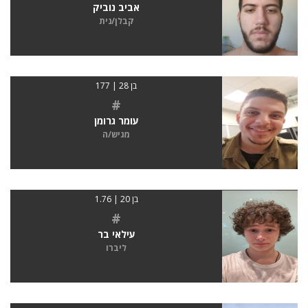
אביב נוביק
קבלן/נית
בן 28 | 177
#
עומר גרומן
מגיש/ה
בן 20 | 1.76
#
עילאי בר
ליברו