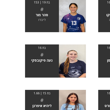
בת 19 | 153
#
קו
סהר מור
ליברו
בת 16
#
ן
נעה פיקובסקי
בת 15 | 1.66
#
ורט
ליהיא איפרגן