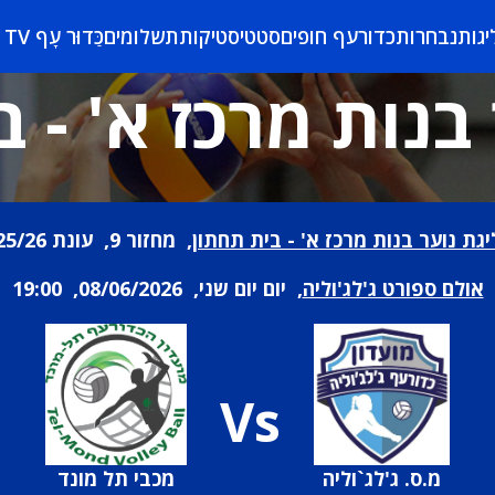
יגות
נבחרות
כדורעף חופים
סטטיסטיקות
תשלומים
כַּדוּר עָף TV
בנות מרכז א' - 
יגת נוער בנות מרכז א' - בית תחתון
, מחזור 9, עונת 25/26
אולם ספורט ג'לג'וליה
, יום יום שני, 08/06/2026, 19:00
Vs
מ.ס. ג'לג`וליה
מכבי תל מונד