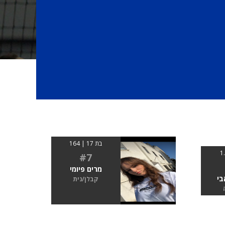
בת 17 | 164
#7
מרים פיומי
בי
קבלן/נית