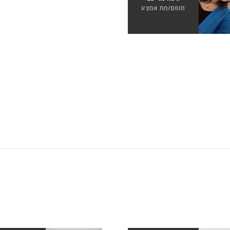
חוסם/מת אמצע