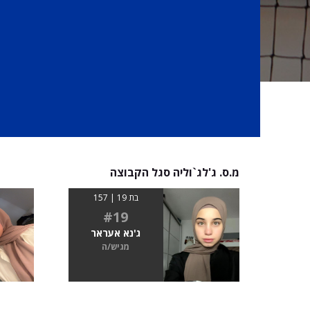
מ.ס. ג'לג`וליה סגל הקבוצה
בת 19 | 157
#19
ג'נא אעראר
מגיש/ה