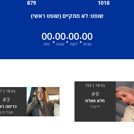
879
1018
שופט: לא מתקיים (
שופט ראשי
)
00
00
00
00
:
:
:
שניות
דקות
שעות
ימים
בת 18 | 153
בת 18 | 1.7
#9
#3
חלא סאלח
כרימה רא
ליברו
מצליב/ה