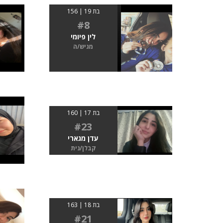
בת 19 | 156
#8
לין פיומי
מגיש/ה
בת 17 | 160
#23
עדן מגארי
קבלן/נית
בת 18 | 163
#21