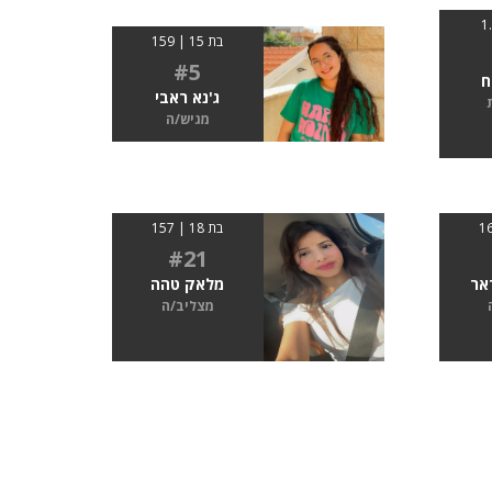
בת 15 | 159
#5
ח
ג'נא ראבי
מגיש/ה
בת 18 | 157
#21
אר
מלאק טהה
מצליב/ה