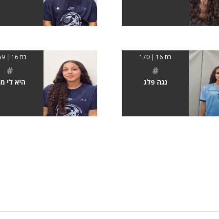
בת 16 | 170
בת 16 | 1.59
#
#
נגה פלג
היא לי ממ