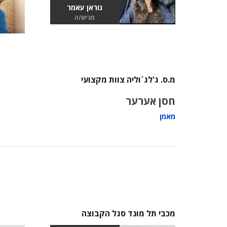
נוראן עאמר
מגיש/ה
מ.ס. ג'לג`וליה צוות מקצועי
חסן אערער
מאמן
מכבי תל מונד סגל הקבוצה