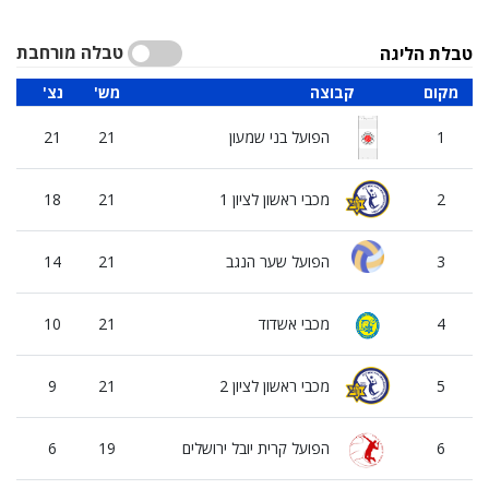
טבלה מורחבת
טבלת הליגה
מקום
קבוצה
'מש
'נצ
'ה
1
הפועל בני שמעון
21
21
0
2
מכבי ראשון לציון 1
21
18
3
3
הפועל שער הנגב
21
14
7
4
מכבי אשדוד
21
10
1
5
מכבי ראשון לציון 2
21
9
2
6
הפועל קרית יובל ירושלים
19
6
3