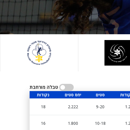
טבלה מורחבת
ודות
סטים
יחס סטים
נקודות
18
2.222
9-20
1.
16
1.800
10-18
1.