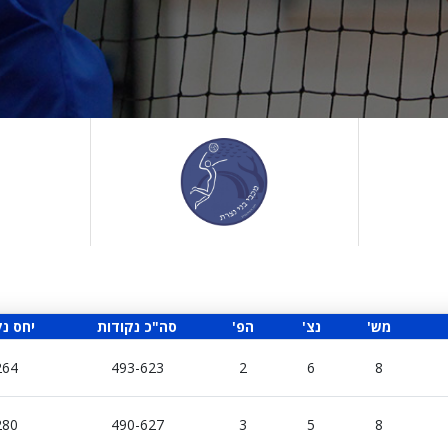
'מש
'נצ
'הפ
סה"כ נקודות
יחס נק
264
493-623
2
6
8
280
490-627
3
5
8