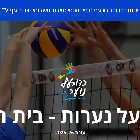
יגות
נבחרות
כדורעף חופים
סטטיסטיקות
תשלומים
כַּדוּר עָף TV
על נערות - בית ת
עונת 2025-26