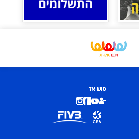
סושיאל