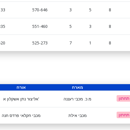
133
570-646
3
5
8
835
551-460
5
3
8
520
525-273
7
1
8
מארח
אורח
 תחתון
מ.כ. מכבי רעננה
אליצור נתן אשקלון א'
 תחתון
מכבי אילת
מכבי חקלאי פרדס חנה