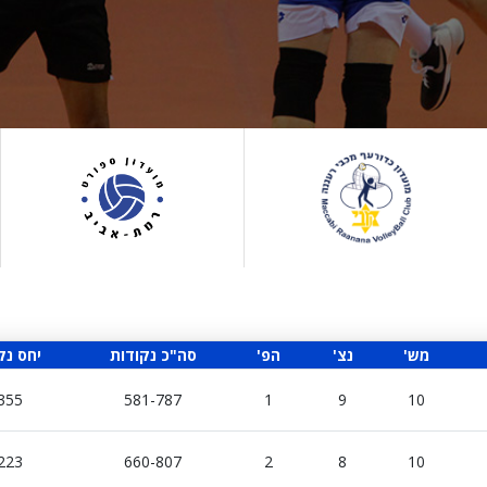
'מש
'נצ
'הפ
סה"כ נקודות
יחס נק
355
581-787
1
9
10
223
660-807
2
8
10