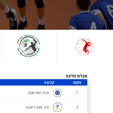
טבלת הליגה
מקום
קבוצה
1
מ.ס. רמת אביב
2
מ.כ. מכבי רעננה