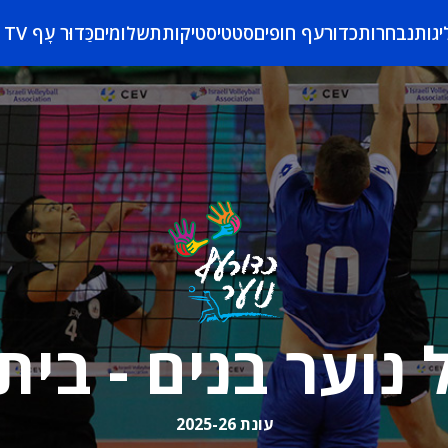
יגות
נבחרות
כדורעף חופים
סטטיסטיקות
תשלומים
כַּדוּר עָף TV
 נוער בנים - בית
עונת 2025-26