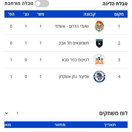
טבלה מורחבת
טבלת הליגה
מקום
קבוצה
'מש
'נצ
'הפ
1
שועלי הדרום - אשדוד
1
1
0
2
חשמונאים תל אביב
1
1
0
3
לטינוס כפר סבא
1
0
1
4
אליצור נתן אשקלון
1
0
1
לוח משחקים
תאריך
מחזור
מארח