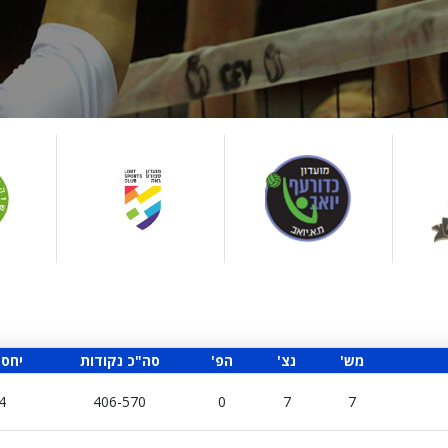
'מש
'נצ
'הפ
סה"כ נקודות
יחס 
4
406-570
0
7
7