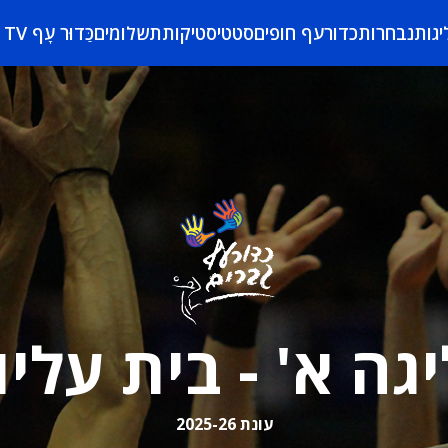
יגות
נבחרות
כדורעף חופים
סטטיסטיקות
תשלומים
כַּדוּר עָף TV
יגה א' - בית עליון
עונת 2025-26