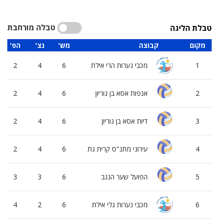
טבלה מורחבת
טבלת הליגה
מקום
קבוצה
'מש
'נצ
'הפ
1
מכבי נערות הרי אילת
6
4
2
2
אנפות אסא בן גוריון
6
4
2
3
דיות אסא בן גוריון
6
4
2
4
עירוני מתנ"ס קרית גת
6
4
2
5
הפועל שער הנגב
6
3
3
6
מכבי נערות גלי אילת
6
2
4