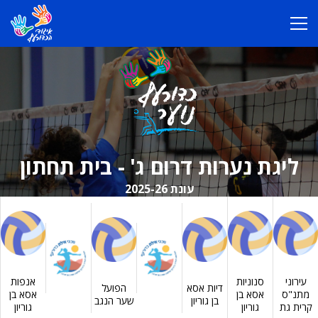
ליגת נערות דרום ג' - בית תחתון
עונת 2025-26
עירוני
סנוניות
אנפות
דיות אסא
הפועל
מתנ"ס
אסא בן
אסא בן
בן גוריון
שער הנגב
קרית גת
גוריון
גוריון