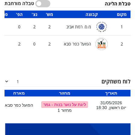
טבלה מורחבת
טבלת הליגה
מקום
קבוצה
'מש
'נצ
'הפ
סה"כ
1
מ.ס. רמת אביב
2
2
0
16
2
הפועל כפר סבא
2
0
2
07
לוח משחקים
תאריך
מחזור
מארח
31/05/2026
ליגת על נוער בנות - גמר
הפועל כפר סבא
יום ראשון, 18:30
מחזור 1