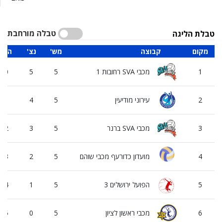
טבלה מורחבת
טבלת הליגה
מקום
קבוצה
'מש
'נצ
'הפ
1
מכבי SVA רחובות 1
5
5
0
2
עירוני מודיעין
5
4
1
3
מכבי SVA ברנר
5
3
2
4
מועדון כדורעף מכבי שוהם
5
2
3
5
הפועל ירושלים 3
5
1
4
6
מכבי ראשון לציון
5
0
5