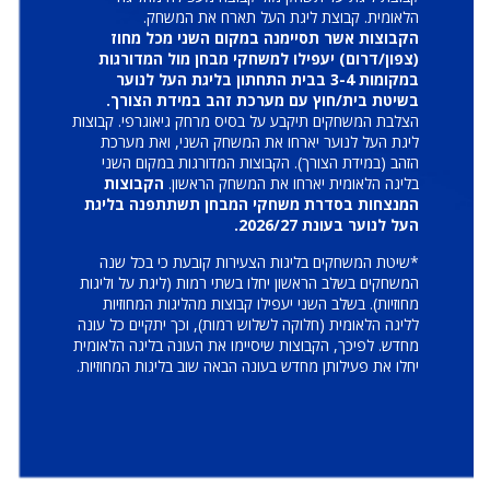
הלאומית. קבוצת ליגת העל תארח את המשחק.
הקבוצות אשר תסיימנה במקום השני מכל מחוז
(צפון/דרום) יעפילו למשחקי מבחן מול המדורגות
במקומות 3-4 בבית התחתון בליגת העל לנוער
בשיטת בית/חוץ עם מערכת זהב במידת הצורך.
הצלבת המשחקים תיקבע על בסיס מרחק גיאוגרפי. קבוצות
ליגת העל לנוער יארחו את המשחק השני, ואת מערכת
הזהב (במידת הצורך). הקבוצות המדורגות במקום השני
בליגה הלאומית יארחו את המשחק הראשון.
הקבוצות
המנצחות בסדרת משחקי המבחן תשתתפנה בליגת
העל לנוער בעונת 2026/27.
*שיטת המשחקים בליגות הצעירות קובעת כי בכל שנה
המשחקים בשלב הראשון יחלו בשתי רמות (ליגת על וליגות
מחוזיות). בשלב השני יעפילו קבוצות מהליגות המחוזיות
לליגה הלאומית (חלוקה לשלוש רמות), וכך יתקיים כל עונה
מחדש. לפיכך, הקבוצות שיסיימו את העונה בליגה הלאומית
יחלו את פעילותן מחדש בעונה הבאה שוב בליגות המחוזיות.