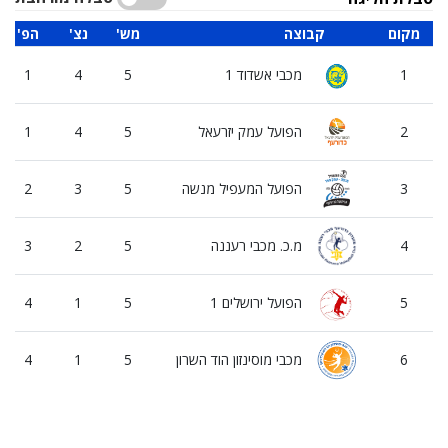
מקום
קבוצה
'מש
'נצ
'הפ
1
מכבי אשדוד 1
5
4
1
2
הפועל עמק יזרעאל
5
4
1
3
הפועל המעפיל מנשה
5
3
2
4
מ.כ. מכבי רעננה
5
2
3
5
הפועל ירושלים 1
5
1
4
6
מכבי מוסינזון הוד השרון
5
1
4