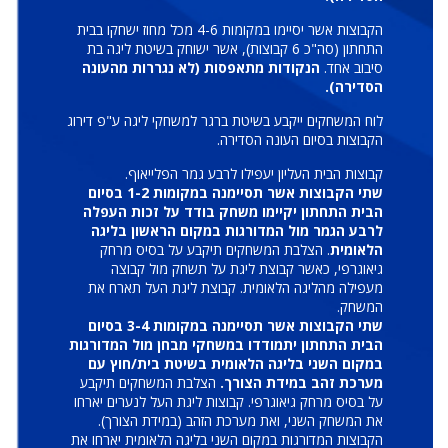
הקבוצות אשר יסיימו במקומות 4-6 מכל מחוז ישחקו בבית
התחתון (סה"כ 6 קבוצות), אשר ישוחק בשיטת ליגה בת
סיבוב אחד.
הנקודות מתאפסות (לא נגררות מהעונה
הסדירה).
לוח המשחקים ייקבע בשיטת ברגר למשחקי ליגה ע"פ דירוג
הקבוצות בסיום העונה הסדירה.
קבוצות הבית העליון יעפילו לרבע גמר הפלייאוף.
שתי הקבוצות אשר תסיימנה במקומות 1-2 בסיום
הבית התחתון יקיימו משחק בודד על זכות העפלה
לרבע הגמר מול המדורגות במקום הראשון בליגה
הלאומית
. הצלבת המשחקים תיקבע על בסיס מרחק
גיאוגרפי, כאשר קבוצת ליגת על תשחק מול קבוצה
מעפילה מהליגה הלאומית. קבוצת ליגת העל תארח את
המשחק.
שתי הקבוצות אשר תסיימנה במקומות 3-4 בסיום
הבית התחתון יתמודדו במשחקי מבחן מול המדורגות
במקום השני בליגה הלאומית בשיטת בית/חוץ עם
מערכת זהב במידת הצורך.
הצלבת המשחקים תיקבע
על בסיס מרחק גיאוגרפי. קבוצות ליגת העל לנערים יארחו
את המשחק השני, ואת מערכת הזהב (במידת הצורך).
הקבוצות המדורגות במקום השני בליגה הלאומית יארחו את