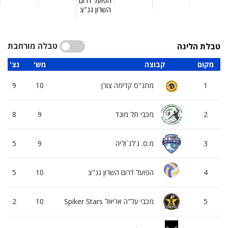
הפועל דרום
השרון גנ"צ
טבלה מורחבת
טבלת הליגה
מקום
קבוצה
'מש
'נצ
1
מתנ"ס קדימה צורן
10
9
2
מכבי תל מונד
9
8
3
מ.ס. ג'לג`וליה
9
5
4
הפועל דרום השרון גנ"צ
10
5
5
מכבי על"ה אריאל Spiker Stars
10
2