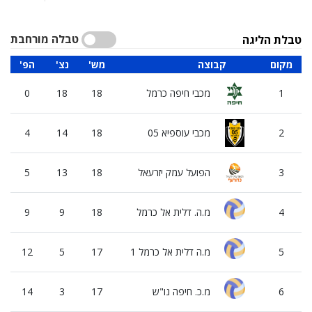
טבלה מורחבת
טבלת הליגה
מקום
קבוצה
'מש
'נצ
'הפ
ס
1
מכבי חיפה כרמל
18
18
0
2
מכבי עוספיא 05
18
14
4
3
הפועל עמק יזרעאל
18
13
5
4
מ.ה. דלית אל כרמל
18
9
9
5
מ.ה דלית אל כרמל 1
17
5
12
6
מ.כ. חיפה נו"ש
17
3
14