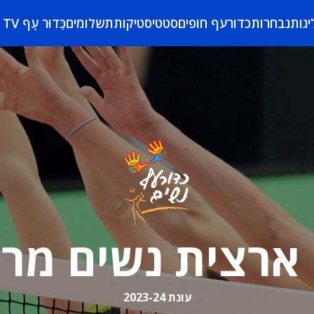
יגות
נבחרות
כדורעף חופים
סטטיסטיקות
תשלומים
כַּדוּר עָף TV
ארצית נשים מרכ
עונת 2023-24