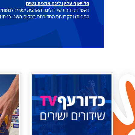
פלייאוף עליון ליגה ארצית נשים
מחוזות) והקבוצות המדורגות במקום השני במחוזות בהם משתתפות 8-9 קבוצות: צפון א', מרכז ב', המדור