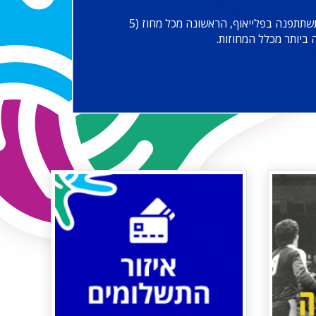
ראשי המחוזות של הליגה הארצית יעפילו למשחקי הפלייאוף העליון בו יתחרו על העלייה לליגה הלאומית. סה"כ 8 קבוצות תשתתפנה בפלייאוף, הראשונה מכל מחוז (5