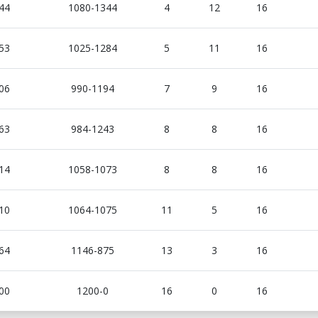
44
1080-1344
4
12
16
53
1025-1284
5
11
16
06
990-1194
7
9
16
63
984-1243
8
8
16
14
1058-1073
8
8
16
10
1064-1075
11
5
16
64
1146-875
13
3
16
00
1200-0
16
0
16