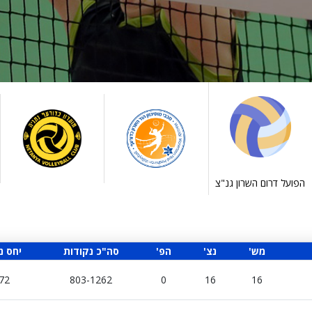
הפועל דרום השרון גנ"צ
'מש
'נצ
'הפ
סה"כ נקודות
יחס נ
72
803-1262
0
16
16