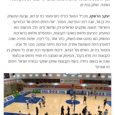
האיגוד, שיחק בבת ים.
יעקב הרשקו,
מנכ”ל הפועל כפ”ס כיום ומוסר בת ים דאז, שבעת המשחק
היה בן 36, שנה לפני הפרישה, מספר: “אלו הימים היפים של הכדורעף
הישראלי. תשעה שחקנים ישראלים ורק שלושה זרים. הלב והנשמה הוא
המועדון, היציעים מלאים באוהבי הקבוצות, הספסלים מלאים בכשרונות.
המשחק הוא כמעט אותו משחק, כדור אחר, בלי ליברו, שיטת ספירה שונה.
למועדון היתה משמעות אחרת, והיריבות הייתה עמוקה. מכבי תל אביב -
והפועל בת-ים, האדום מול הצהוב. יריבות מושבעת רבת שנים. כל משחק בין
הקבוצות היה מלא בקהל, והסיפוק או האכזבה היו תמיד מלווים או בחוסר
שינה או בגאווה גדולה. בשתי הקבוצות שיחקו שחקני נבחרת ישראל. הימים
היו אחרים”.