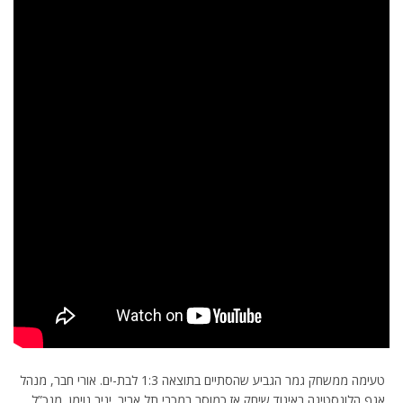
טעימה ממשחק גמר הגביע שהסתיים בתוצאה 1:3 לבת-ים. אורי חבר, מנהל
אגף הלוגסטיגה באיגוד שיחק אז כמוסר במכבי תל אביב. יניב נוימן, מנכ”ל