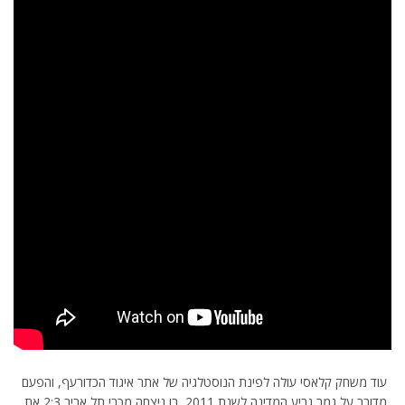
עוד משחק קלאסי עולה לפינת הנוסטלגיה של אתר איגוד הכדורעף, והפעם
מדובר על גמר גביע המדינה לשנת 2011, בו ניצחה מכבי תל אביב 2:3 את