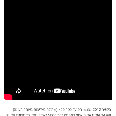
בינואר 2012 נפגשו הפועל כפר סבא (שתזכה באליפות באותה העונה)
והפועל עירוני קריית אתא למפגש גמר הגביע באולם נשר. הקרייתיות של גל