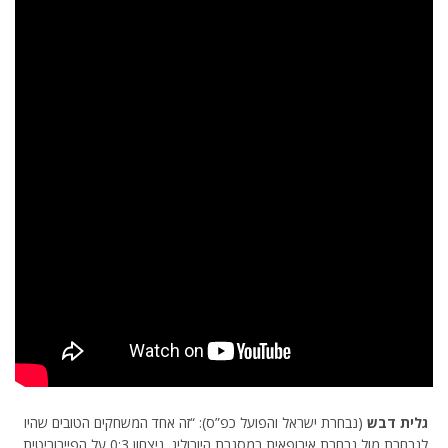
גלית דבש
(נבחרת ישראל והפועל כפ”ס): “זה אחד המשחקים הטובים שהיו
לנבחרת מול נבחרת אירופאית במסגרת היורוליג. ניצחון 0:3 על הפייבוריטית