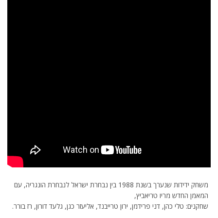
משחק ידידות שנערך בשנת 1988 בין נבחרת ישראל לנבחרת הונגריה, עם
המאמן החדש מריו טריאביץ,
שחקנים: טלי כהן, דני פרידמן, ירון טרייבנד, אליעזר כגן, גלעד דורון, רז בורר.