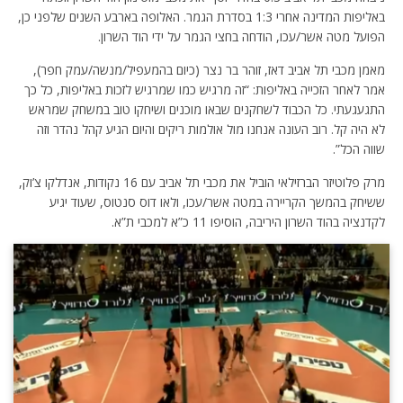
באליפות המדינה אחרי 1:3 בסדרת הגמר. האלופה בארבע השנים שלפני כן,
הפועל מטה אשר/עכו, הודחה בחצי הגמר על ידי הוד השרון.
מאמן מכבי תל אביב דאז, זוהר בר נצר (כיום בהמעפיל/מנשה/עמק חפר),
אמר לאחר הזכייה באליפות: “זה מרגיש כמו שמרגיש לזכות באליפות, כל כך
התגעגעתי. כל הכבוד לשחקנים שבאו מוכנים ושיחקו טוב במשחק שמראש
לא היה קל. רוב העונה אנחנו מול אולמות ריקים והיום הגיע קהל נהדר וזה
שווה הכל”.
מרק פלוטיזר הברזילאי הוביל את מכבי תל אביב עם 16 נקודות, אנדלקו צ’וק,
ששיחק בהמשך הקריירה במטה אשר/עכו, ולאו דוס סנטוס, שעוד יגיע
לקדנציה בהוד השרון היריבה, הוסיפו 11 כ”א למכבי ת”א.