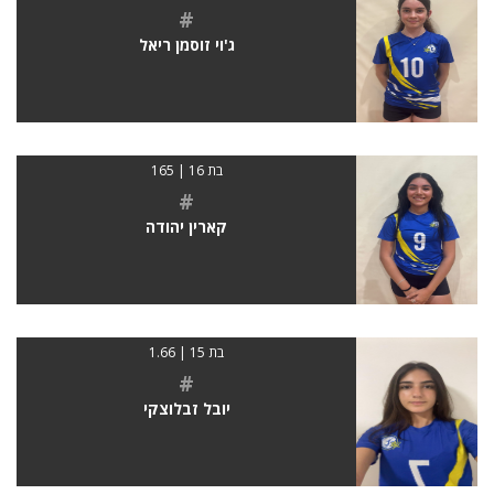
#
ג'וי זוסמן ריאל
בת 16 | 165
#
קארין יהודה
בת 15 | 1.66
#
יובל זבלוצקי