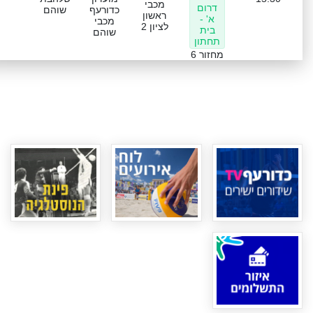
מכבי
דרום
כדורעף
שוהם
ראשון
א' -
מכבי
לציון 2
בית
שוהם
תחתון
מחזור 6