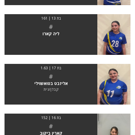
בת 13 | 161
#
ליה קארו
בת 17 | 1.63
#
אליזבט בטואשוילי
קבלן/נית
בת 16 | 152
#
קארין ביקוב