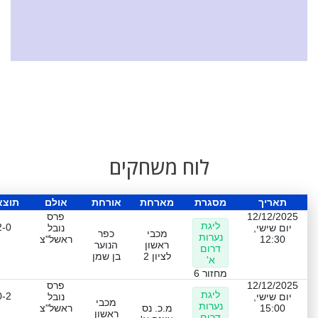
לוח משחקים
תאריך
מסגרת
מארחת
אורחת
אולם
תוצא
12/12/2025
פרס
ליגת
2-0
יום שישי,
נובל
מכבי
כפר
נערות
12:30
ראשל"צ
ראשון
הנוער
דרום
לציון 2
בן שמן
א'
מחזור 6
12/12/2025
פרס
ליגת
0-2
יום שישי,
נובל
מכבי
נערות
15:00
מ.כ. נס
ראשל"צ
ראשון
דרום