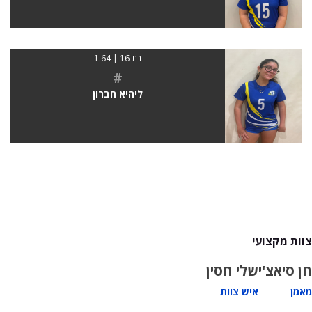
בת 16 | 1.64
#
ליהיא חברון
צוות מקצועי
חן סיאצ'י
שלי חסין
מאמן
איש צוות