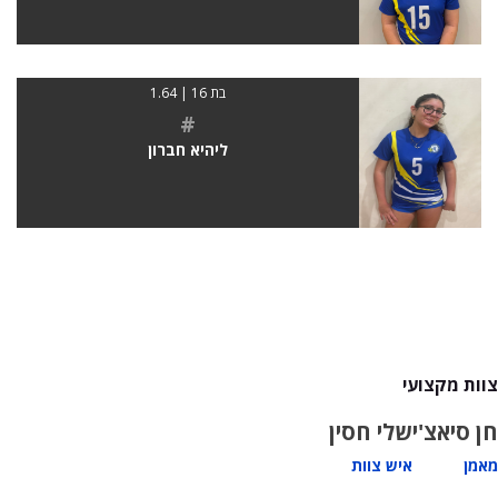
בת 16 | 1.64
#
ליהיא חברון
צוות מקצועי
חן סיאצ'י
שלי חסין
מאמן
איש צוות