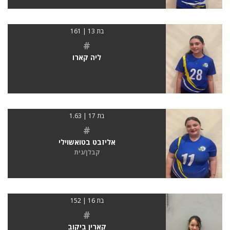
בת 13 | 161
#
ליה קארו
בת 17 | 1.63
#
אליזבט בטואשוילי
קבלן/נית
בת 16 | 152
#
קארין ביקוב