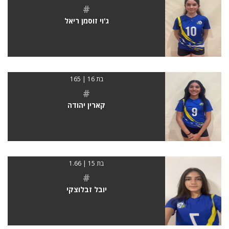
#
ג'וי זוסמן ריאל
בת 16 | 165
#
קארין יהודה
בת 15 | 1.66
#
יובל זבלוצקי