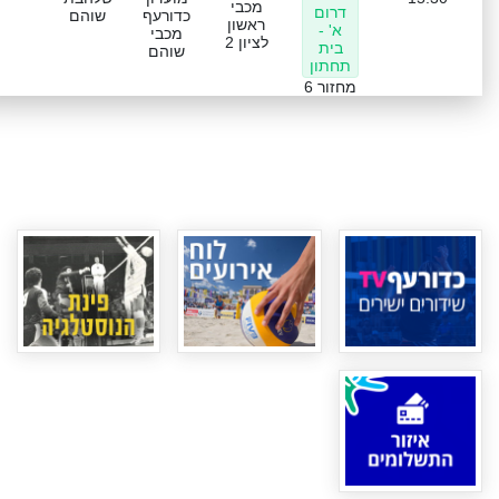
מכבי
דרום
כדורעף
שוהם
ראשון
א' -
מכבי
לציון 2
בית
שוהם
תחתון
מחזור 6