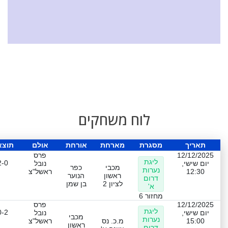
לוח משחקים
תאריך
מסגרת
מארחת
אורחת
אולם
תוצא
12/12/2025
פרס
ליגת
2-0
יום שישי,
נובל
מכבי
כפר
נערות
12:30
ראשל"צ
ראשון
הנוער
דרום
לציון 2
בן שמן
א'
מחזור 6
12/12/2025
פרס
ליגת
0-2
יום שישי,
נובל
מכבי
נערות
15:00
מ.כ. נס
ראשל"צ
ראשון
דרום