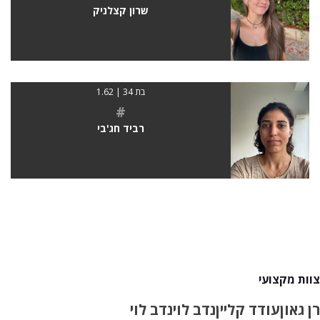
שרון קצלניק
בת 34 | 1.62
#
רביד חג'בי
צוות מקצועי
רן גאון
עודד קליין
נדב לוי
נדב לוי