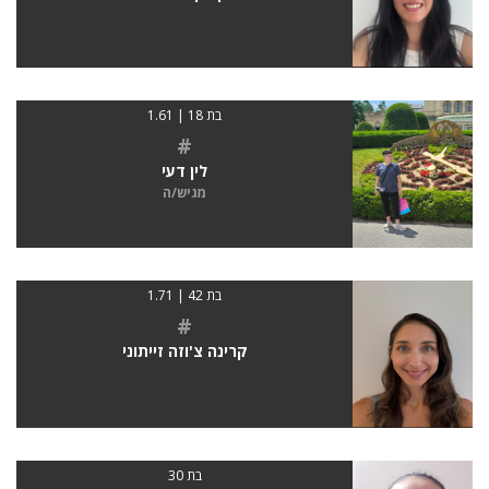
בת 18 | 1.61
#
לין דעי
מגיש/ה
בת 42 | 1.71
#
קרינה צ'וזה זייתוני
בת 30