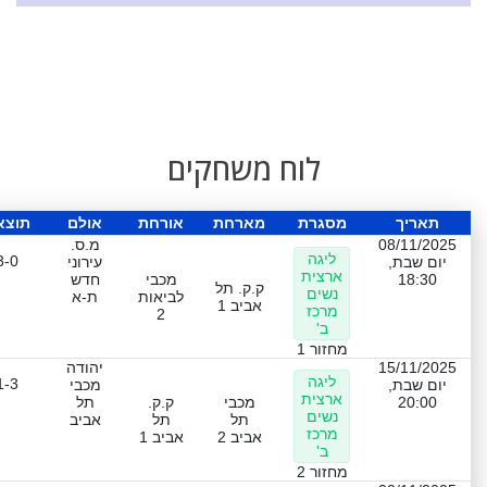
לוח משחקים
תאריך
מסגרת
מארחת
אורחת
אולם
תוצא
08/11/2025
מ.ס.
ליגה
3-0
יום שבת,
עירוני
ארצית
18:30
מכבי
חדש
ק.ק. תל
נשים
לביאות
ת-א
אביב 1
מרכז
2
ב'
מחזור 1
15/11/2025
יהודה
ליגה
1-3
יום שבת,
מכבי
ארצית
20:00
מכבי
ק.ק.
תל
נשים
תל
תל
אביב
מרכז
אביב 2
אביב 1
ב'
מחזור 2