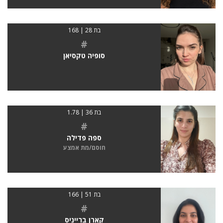
בת 28 | 168
#
סופיה טקסיאן
בת 36 | 1.78
#
ספה פדילה
חוסם/מת אמצע
בת 51 | 166
#
קארן ברייניס