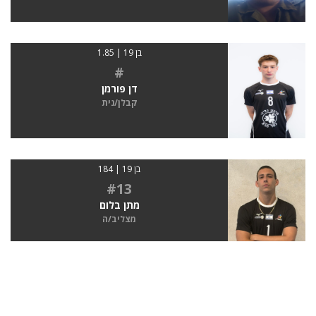
בן 19 | 1.85
#
דן פורמן
קבלן/נית
בן 19 | 184
#13
מתן בלום
מצליב/ה