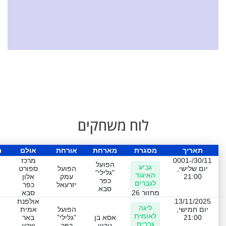
לוח משחקים
תאריך
מסגרת
מארחת
אורחת
אולם
ת
30/11/-0001
מרכז
הפועל
גביע
יום שלישי,
הפועל
ספורט
"גלילי"
האיגוד
21:00
עמק
אלון
כפר
לגברים
יזרעאל
כפר
סבא
מחזור 26
סבא
13/11/2025
אולפנת
ליגה
יום חמישי,
הפועל
אמית
לאומית
21:00
אסא בן
"גלילי"
באר
גברים
גוריון
כפר
שבע