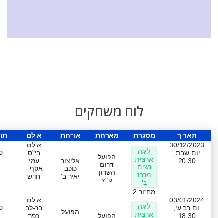
לוח משחקים
תאריך
מסגרת
מארחת
אורחת
אולם
תו
30/12/2023
אולם
ליגה
ט
יום שבת,
בי"ס
הפועל
ארצית
20:30
אליצור
עמי
דרום
נשים
כוכב
אסף -
השרון
מרכז
יאיר ב'
חדש
גנ"צ
ב'
מחזור 2
03/01/2024
אולם
ליגה
ט
יום רביעי,
בר-לב
הפועל
ארצית
18:30
הפועל
כפר