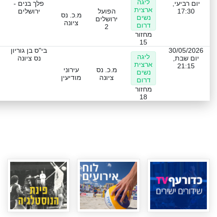
ליגה
יום רביעי,
פלך בנים -
ארצית
17:30
הפועל
ירושלים
מ.כ. נס
נשים
ירושלים
ציונה
דרום
2
מחזור
15
30/05/2026
בי"ס בן גוריון
ליגה
יום שבת,
נס ציונה
ארצית
21:15
מ.כ. נס
עירוני
נשים
ציונה
מודיעין
דרום
מחזור
18