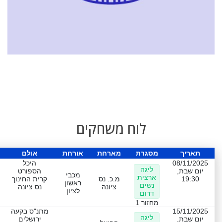
לוח משחקים
תאריך
מסגרת
מארחת
אורחת
אולם
08/11/2025
היכל
ליגה
יום שבת,
הספורט
מכבי
ארצית
19:30
מ.כ. נס
קרית החינוך
ראשון
נשים
ציונה
נס ציונה
לציון
דרום
מחזור 1
15/11/2025
מתנ"ס בקעה
ליגה
יום שבת,
ירושלים