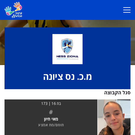
מ.כ. נס ציונה
סגל הקבוצה
בת 16 | 173
#
מאי חיון
חוסם/מת אמצע