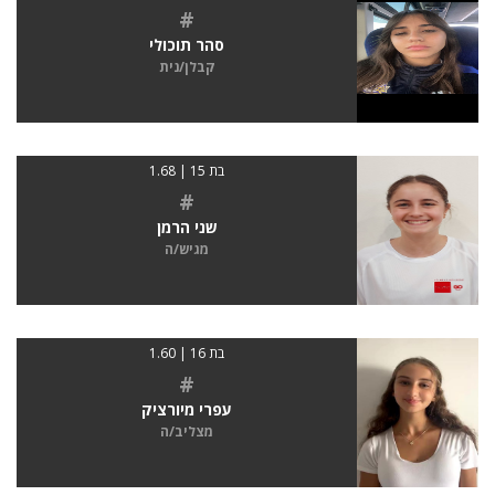
#
סהר תוכולי
קבלן/נית
בת 15 | 1.68
#
שני הרמן
מגיש/ה
בת 16 | 1.60
#
עפרי מיורציק
מצליב/ה