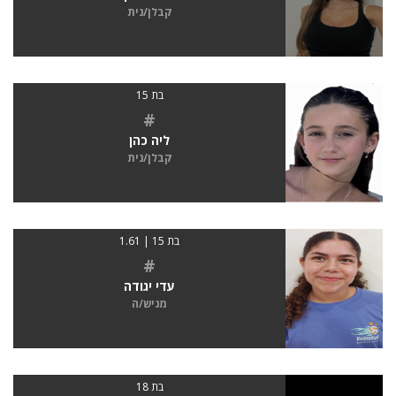
קבלן/נית
בת 15
#
ליה כהן
קבלן/נית
בת 15 | 1.61
#
עדי יגודה
מגיש/ה
בת 18