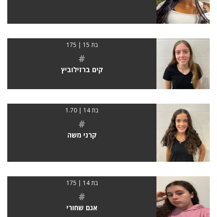
בת 15 | 175
#
קים ברזילוביץ
בת 14 | 1.70
#
קרני משה
בת 14 | 175
#
אגם שחורי