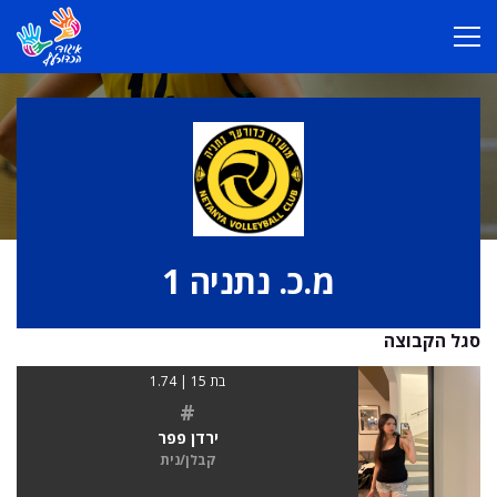
מ.כ. נתניה 1
סגל הקבוצה
בת 15 | 1.74
#
ירדן פפר
קבלן/נית