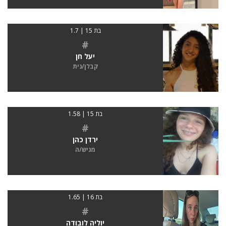
בת 15 | 1.7
#
יעל חן
קבלן/נית
בת 15 | 1.58
#
ירדן כהן
מגיש/ה
בת 16 | 1.65
#
יוליה לובודה