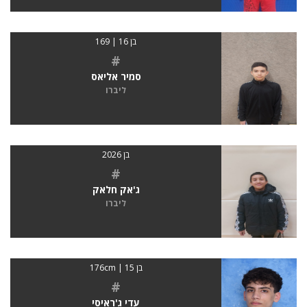
בן 16 | 169
#
סמיר אליאס
ליברו
בן 2026
#
ג'אק חלאק
ליברו
בן 15 | 176cm
#
עדי ג'ראיסי