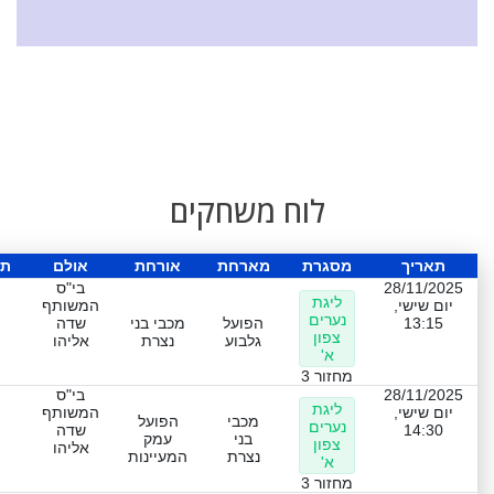
לוח משחקים
תאריך
מסגרת
מארחת
אורחת
אולם
תו
28/11/2025
בי"ס
ליגת
יום שישי,
המשותף
נערים
13:15
הפועל
מכבי בני
שדה
צפון
גלבוע
נצרת
אליהו
א'
מחזור 3
28/11/2025
בי"ס
ליגת
יום שישי,
המשותף
מכבי
הפועל
נערים
14:30
שדה
בני
עמק
צפון
אליהו
נצרת
המעיינות
א'
מחזור 3