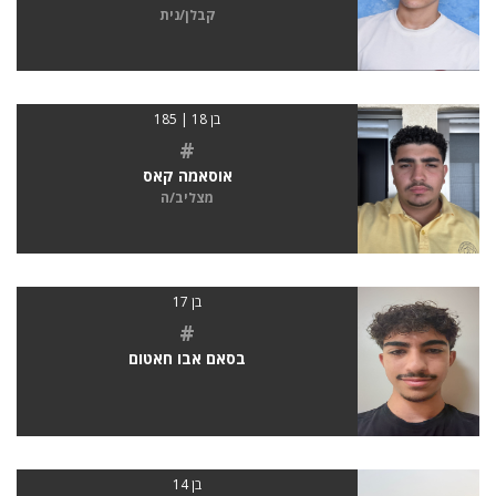
קבלן/נית
בן 18 | 185
#
אוסאמה קאס
מצליב/ה
בן 17
#
בסאם אבו חאטום
בן 14