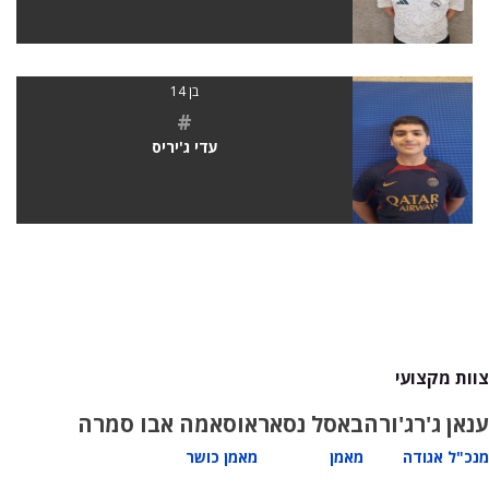
בן 14
#
עדי ג'יריס
צוות מקצועי
ענאן ג'רג'ורה
באסל נסאר
אוסאמה אבו סמרה
מנכ"ל אגודה
מאמן
מאמן כושר