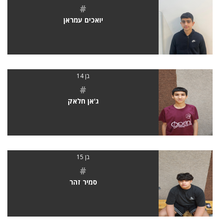
#
יואכים עמראן
בן 14
#
ג'אן חלאק
בן 15
#
סמיר זהר