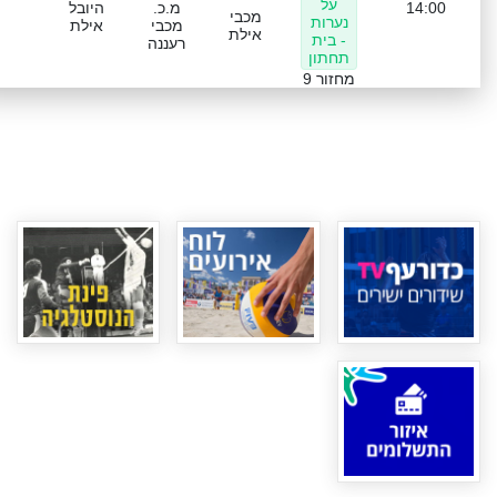
על
14:00
מ.כ.
היובל
מכבי
נערות
מכבי
אילת
אילת
- בית
רעננה
תחתון
מחזור 9