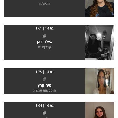
מגיש/ה
בת 14 | 1.61
#
איילה כהן
קבלן/נית
בת 14 | 1.75
#
מיה קרץ
חוסם/מת אמצע
בת 16 | 1.64
#