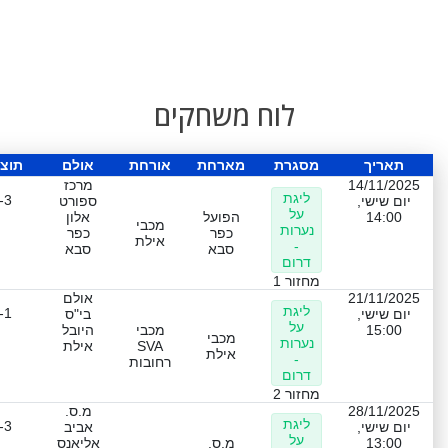
לוח משחקים
תאריך
מסגרת
מארחת
אורחת
אולם
תוצ
14/11/2025
מרכז
ליגת
-3
יום שישי,
ספורט
על
14:00
הפועל
אלון
מכבי
נערות
כפר
כפר
אילת
-
סבא
סבא
דרום
מחזור 1
21/11/2025
אולם
ליגת
-1
יום שישי,
בי"ס
על
15:00
מכבי
היובל
מכבי
נערות
SVA
אילת
אילת
-
רחובות
דרום
מחזור 2
28/11/2025
מ.ס.
ליגת
-3
יום שישי,
אביב
על
13:00
מ.ס.
אליאנס