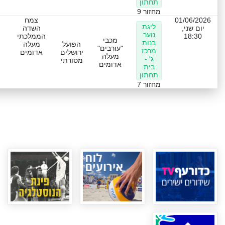
תחתון
מחזור 9
01/06/2026
צמח
ליגת
יום שני,
השדה
נוער
18:30
הממלכתי
מכבי
בנות
הפועל
מעלה
"עורבים"
מרכז
ירושלים
אדומים
מעלה
ג' -
מסורתי
אדומים
בית
תחתון
מחזור 7