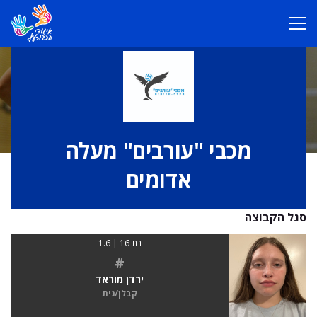
מכבי "עורבים" מעלה
אדומים
סגל הקבוצה
בת 16 | 1.6
#
ירדן מוראד
קבלן/נית