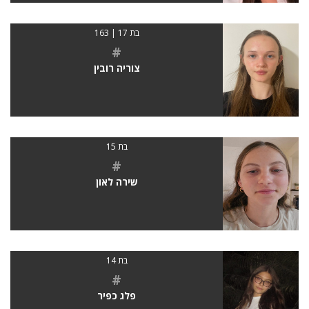
בת 17 | 163
#
צוריה רובין
בת 15
#
שירה לאון
בת 14
#
פלג כפיר