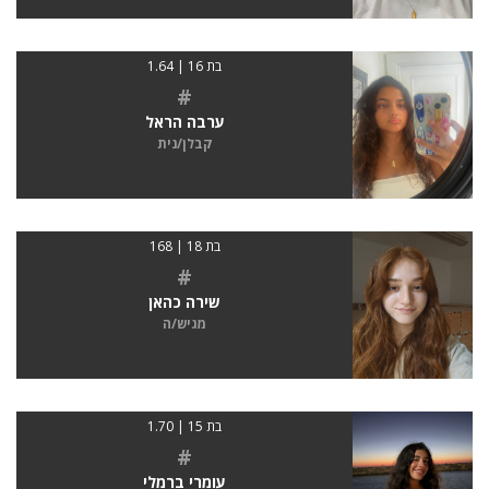
בת 16 | 1.64
#
ערבה הראל
קבלן/נית
בת 18 | 168
#
שירה כהאן
מגיש/ה
בת 15 | 1.70
#
עומרי ברמלי