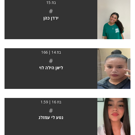
בת 15
#
ירדן כהן
בת 14 | 166
#
ליאן הילה לוי
בת 16 | 1.59
#
נטע לי עמזלג