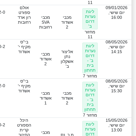
11
09/01/2026
אולם
ליגת
2-0
יום שישי,
ספורט
נערות
16:00
מכבי
מכבי
רון ארד
דרום
אשדוד
SVA
רחובות
ב'
2
רחובות
מחזור
11
08/05/2026
בי"ס
ליגת
0-2
יום שישי,
מקיף י'
נערות
14:15
אליצור
אשדוד
מכבי
דרום
נתן
אשדוד
ב' -
אשקלון
2
בית
ב'
תחתון
מחזור 7
08/05/2026
בי"ס
ליגת
2-0
יום שישי,
מקיף י'
נערות
15:30
אשדוד
מכבי
מכבי
דרום
אשדוד
אשדוד
ב' -
1
2
בית
תחתון
מחזור 7
15/05/2026
היכל
ליגת
0-2
יום שישי,
הספורט
נערות
13:00
קרית
מכבי
דרום
מ.כ. נס
החינוך