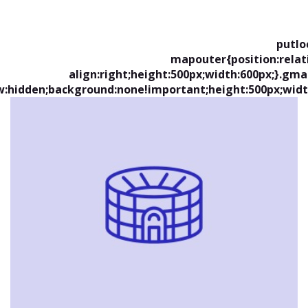
putlo
.mapouter{position:relat
align:right;height:500px;width:600px;}.gm
w:hidden;background:none!important;height:500px;widt