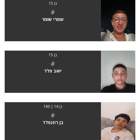
בן 15
#
עומרי שומר
בן 15
#
יואב פלד
בן 16 | 180
#
בן רוזנפלד