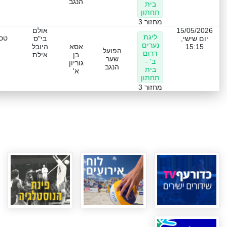
הנגב
בית
תחתון
מחזור 3
15/05/2026
אולם
ליגת
טכנ
יום שישי,
בי"ס
נערים
15:15
אסא
היובל
הפועל
דרום
בן
אילת
שער
ב' -
גוריון
הנגב
בית
א'
תחתון
מחזור 3