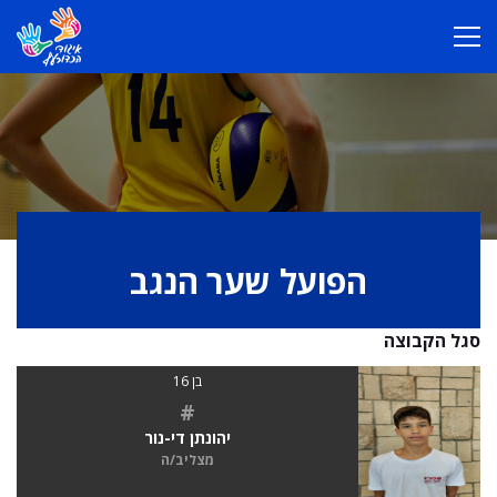
הפועל שער הנגב
סגל הקבוצה
בן 16
#
יהונתן די-נור
מצליב/ה