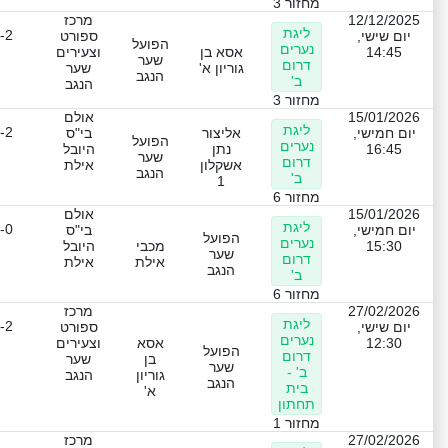
מחזור 3
12/12/2025
מרכז
ליגת
-2
יום שישי,
ספורט
הפועל
נערים
14:45
אסא בן
וצעירים
שער
דרום
גוריון א'
שער
הנגב
ב'
הנגב
מחזור 3
15/01/2026
אולם
ליגת
-2
יום חמישי,
אליצור
בי"ס
הפועל
נערים
16:45
נתן
היובל
שער
דרום
אשקלון
אילת
הנגב
ב'
1
מחזור 6
15/01/2026
אולם
ליגת
-0
יום חמישי,
בי"ס
הפועל
נערים
15:30
מכבי
היובל
שער
דרום
אילת
אילת
הנגב
ב'
מחזור 6
27/02/2026
מרכז
ליגת
-2
יום שישי,
ספורט
נערים
12:30
אסא
וצעירים
הפועל
דרום
בן
שער
שער
ב' -
גוריון
הנגב
הנגב
בית
א'
תחתון
מחזור 1
27/02/2026
מרכז