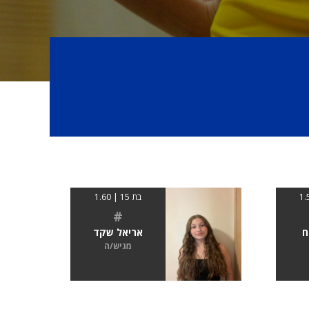
בת 15 | 1.60
#
ח
אריאל שקד
מגיש/ה