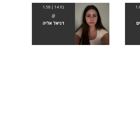
בת 14 | 1.58
#
ם
דניאל אליה