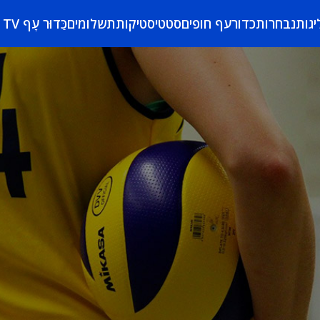
יגות
נבחרות
כדורעף חופים
סטטיסטיקות
תשלומים
כַּדוּר עָף TV