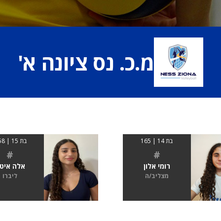
מ.כ. נס ציונה א'
בת 14 | 165
בת 15 | 1.58
#
#
רומי אלון
אלה איט
מצליב/ה
ליברו