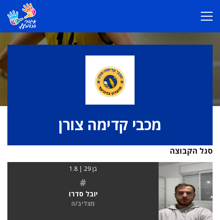
מכבי קדימה צורן
סגל הקבוצה
בן 29 | 1.8
#
יובל סדרו
מצליב/ה