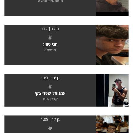
חוסם/מת אמצע
בן 17 | 172
#
חגי טוויג
מגיש/ה
בן 16 | 1.83
#
עמנואל שפריצקי
קבלן/נית
בן 17 | 1.85
#