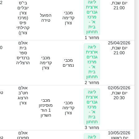
ליגה
-2
יום שבת,
בי"ס
ארצית
21:00
יובלים
גברים
מכבי
צורן
הפועל
מרכז
קדימה
(מרכז
טירה
א' -
צורן
פיס
בית
קהילתי
תחתון
צורן)
מחזור 1
25/04/2026
אולם
ליגה
-0
יום שבת,
בית
ארצית
21:00
ספר
גברים
מכבי
ברנדיס
מכבי
מרכז
קדימה
הרצליה
נמרים
א' -
צורן
בית
תחתון
מחזור 2
02/05/2026
אולם
ליגה
טכ
יום שבת,
חט"ב
ארצית
20:30
הרצוג
מכבי
גברים
מכבי
צורן
מוסינזון
מרכז
קדימה
1 הוד
א' -
צורן
השרון
בית
תחתון
מחזור 3
10/05/2026
אולם
ליגה
טכ
יום ראשון,
ספורט