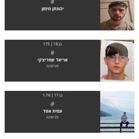
#
יהונתן מימון
בן 18 | 175
#
אריאל שפריצקי
מגיש/ה
בן 17 | 1.76
#
עמית אטד
מגיש/ה