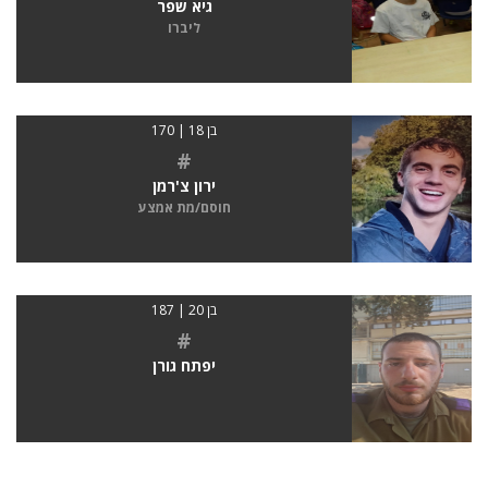
גיא שפר
ליברו
בן 18 | 170
#
ירון צ'רמן
חוסם/מת אמצע
בן 20 | 187
#
יפתח גורן