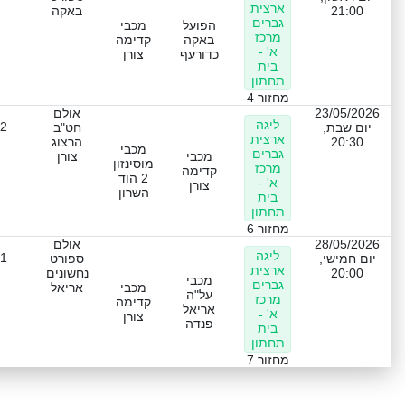
ארצית
21:00
באקה
גברים
הפועל
מכבי
מרכז
באקה
קדימה
א' -
כדורעף
צורן
בית
תחתון
מחזור 4
23/05/2026
אולם
ליגה
-2
יום שבת,
חט"ב
ארצית
20:30
הרצוג
מכבי
גברים
מכבי
צורן
מוסינזון
מרכז
קדימה
2 הוד
א' -
צורן
השרון
בית
תחתון
מחזור 6
28/05/2026
אולם
ליגה
-1
יום חמישי,
ספורט
ארצית
20:00
נחשונים
מכבי
גברים
מכבי
אריאל
על"ה
מרכז
קדימה
אריאל
א' -
צורן
פנדה
בית
תחתון
מחזור 7