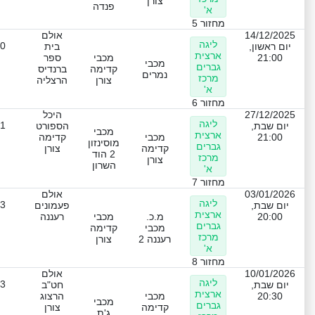
צורן
פנדה
א'
מחזור 5
14/12/2025
אולם
ליגה
-0
יום ראשון,
בית
ארצית
21:00
מכבי
ספר
מכבי
גברים
קדימה
ברנדיס
נמרים
מרכז
צורן
הרצליה
א'
מחזור 6
27/12/2025
היכל
ליגה
-1
יום שבת,
הספורט
מכבי
ארצית
21:00
מכבי
קדימה
מוסינזון
גברים
קדימה
צורן
2 הוד
מרכז
צורן
השרון
א'
מחזור 7
03/01/2026
אולם
ליגה
-3
יום שבת,
פעמונים
ארצית
20:00
מ.כ.
מכבי
רעננה
גברים
מכבי
קדימה
מרכז
רעננה 2
צורן
א'
מחזור 8
10/01/2026
אולם
ליגה
-3
יום שבת,
חט"ב
ארצית
20:30
מכבי
הרצוג
מכבי
גברים
קדימה
צורן
ג'ת