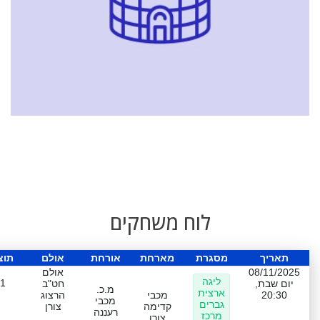
לוח משחקים
תאריך
מסגרת
מארחת
אורחת
אולם
תוצ
08/11/2025
אולם
ליגה
-1
יום שבת,
חט"ב
מ.כ.
ארצית
20:30
מכבי
הרצוג
מכבי
גברים
קדימה
צורן
רעננה
מרכז
צורן