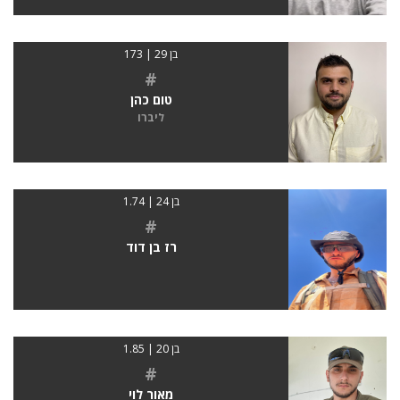
בן 29 | 173
#
טום כהן
ליברו
בן 24 | 1.74
#
רז בן דוד
בן 20 | 1.85
#
מאור לוי