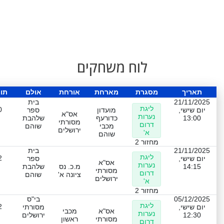
לוח משחקים
תאריך
מסגרת
מארחת
אורחת
אולם
תו
21/11/2025
בית
ליגת
0
יום שישי,
מועדון
ספר
אס"א
נערות
13:00
כדורעף
שלהבת
מסורתי
דרום
מכבי
שוהם
ירושלים
א'
שוהם
מחזור 2
21/11/2025
בית
ליגת
2
יום שישי,
ספר
אס"א
נערות
14:15
מ.כ. נס
שלהבת
מסורתי
דרום
ציונה א'
שוהם
ירושלים
א'
מחזור 2
05/12/2025
בי"ס
ליגת
2
יום שישי,
מסורתי
אס"א
מכבי
נערות
12:30
ירושלים
מסורתי
ראשון
דרום