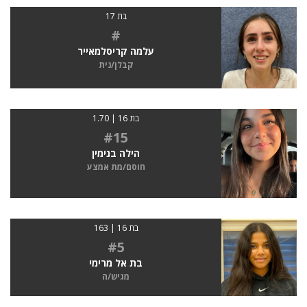
בת 17
#
עלמה קריסלמאייר
קבלן/נית
בת 16 | 1.70
#15
הילה בנימין
חוסם/מת אמצע
בת 16 | 163
#5
בת אל מרימי
מגיש/ה