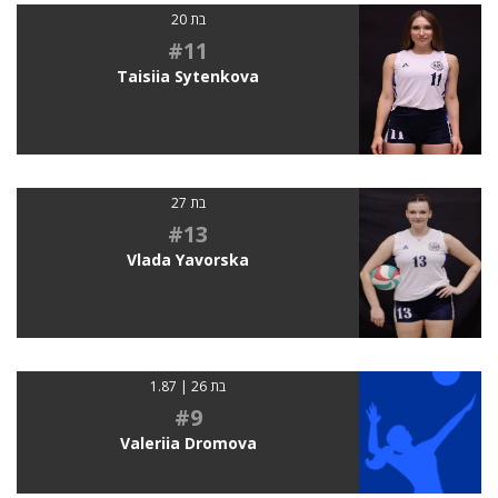
בת 20
#11
Taisiia Sytenkova
בת 27
#13
Vlada Yavorska
בת 26 | 1.87
#9
Valeriia Dromova