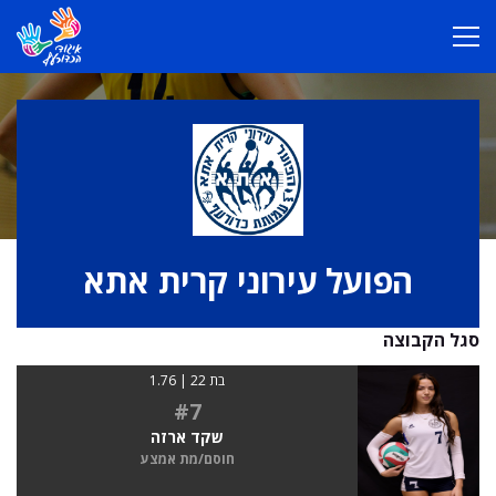
הפועל עירוני קרית אתא
סגל הקבוצה
בת 22 | 1.76
#7
שקד ארזה
חוסם/מת אמצע