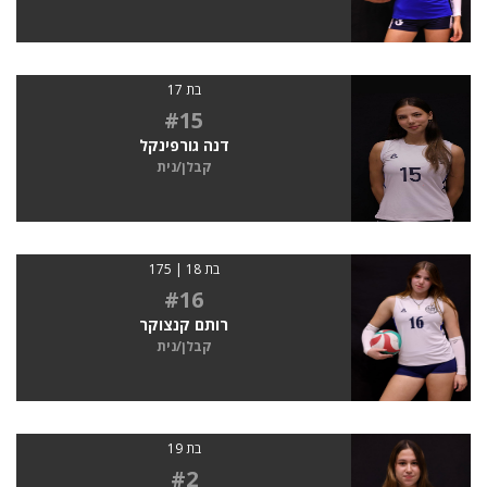
בת 17
#15
דנה גורפינקל
קבלן/נית
בת 18 | 175
#16
רותם קנצוקר
קבלן/נית
בת 19
#2