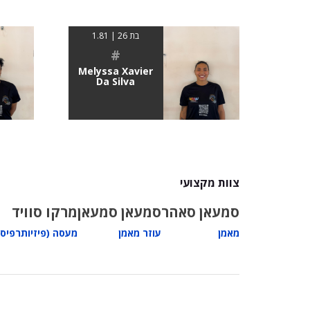
בת 26 | 1.81
#
Melyssa Xavier
Da Silva
צוות מקצועי
סמעאן סאהר
סמעאן סמעאן
מרקו סוויד
מאמן
עוזר מאמן
מעסה (פיזיותרפיס