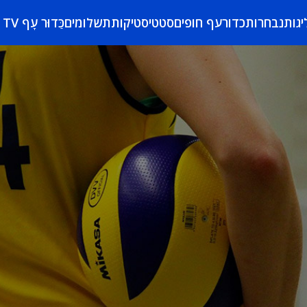
יגות
נבחרות
כדורעף חופים
סטטיסטיקות
תשלומים
כַּדוּר עָף TV