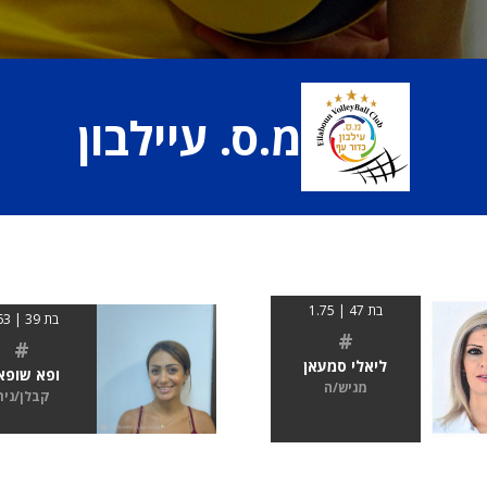
מ.ס. עיילבון
בת 47 | 1.75
בת 39 | 1.63
#
#
ליאלי סמעאן
ופא שופא
מגיש/ה
קבלן/נית