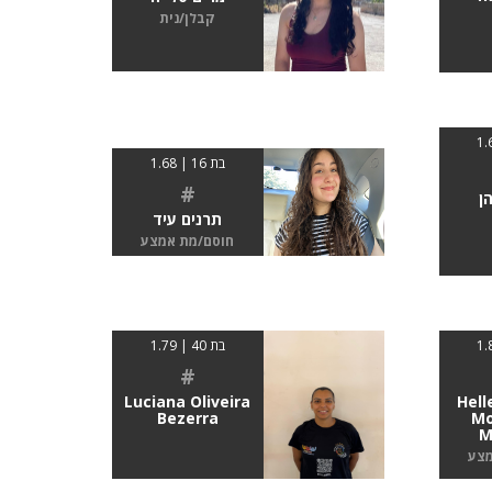
קבלן/נית
בת 16 | 1.68
#
ן
תרנים עיד
חוסם/מת אמצע
בת 40 | 1.79
#
Luciana Oliveira
Hell
Bezerra
Mo
M
מצע