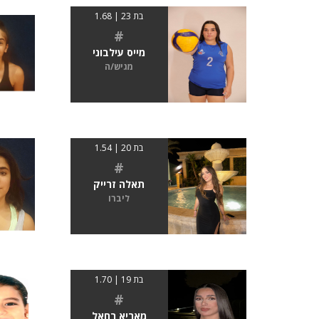
בת 23 | 1.68
#
מייס עילבוני
מגיש/ה
בת 20 | 1.54
#
תאלה זרייק
ליברו
בת 19 | 1.70
#
מאריא רחאל