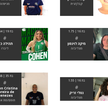
קבלן/נית
מגיש/ה
בת 16 | 1.75
בת 19 | 1.64
#
#
מיקה לוינסון
תהילה כה
מצליב/ה
ליברו
בת 35 | 1.88
בת 16 | 1.55
#
#
en Cristina
reira de
נטלי זריק
enezes
מצליב/ה
חוסם/מת א